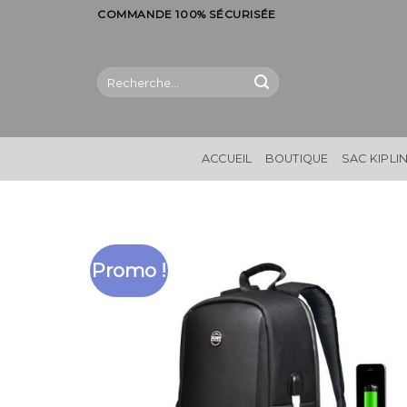
Skip
COMMANDE 100% SÉCURISÉE
to
content
Recherche
pour :
ACCUEIL
BOUTIQUE
SAC KIPLI
Promo !