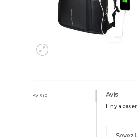
Avis
AVIS (0)
Il n’y a pas e
Soyez l