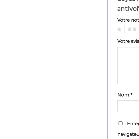
antivol
Votre no
1
2
Votre avi
Nom
*
Enreg
navigate