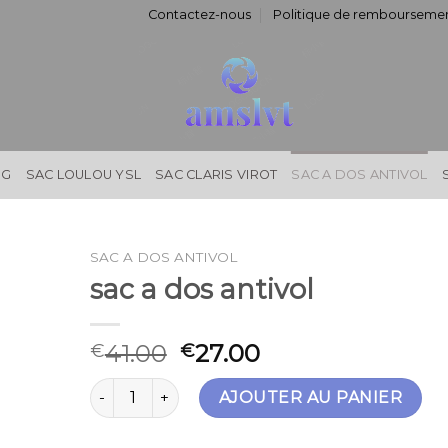
Contactez-nous
Politique de remboursemen
NG
SAC LOULOU YSL
SAC CLARIS VIROT
SAC A DOS ANTIVOL
SAC A DOS ANTIVOL
sac a dos antivol
41.00
27.00
€
€
quantité de sac a dos antivol
AJOUTER AU PANIER