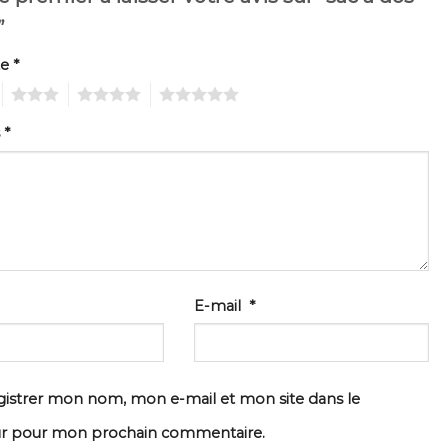
”
te
*
3
4
5
s
*
E-mail
*
istrer mon nom, mon e-mail et mon site dans le
ur pour mon prochain commentaire.