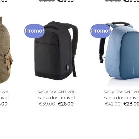
.00
€
42.00
€
28.00
€
42.00
€
28.0
Promo !
Promo !
TIVOL
SAC A DOS ANTIVOL
SAC A DOS ANTIVO
ivol
sac a dos antivol
sac a dos antivo
.00
€
39.00
€
26.00
€
42.00
€
28.0