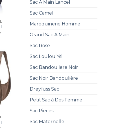
Sac A Main Lancel
Sac Camel
L
Maroquinerie Homme
l
0
Grand Sac A Main
Sac Rose
Sac Loulou Ysl
Sac Bandouliere Noir
Sac Noir Bandoulière
Dreyfuss Sac
Petit Sac à Dos Femme
Sac Pieces
L
Sac Maternelle
l