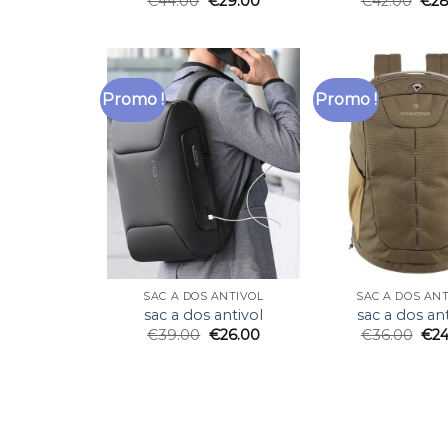
€
44.00
€
29.00
€
42.00
€
28
Promo !
Promo !
SAC A DOS ANTIVOL
SAC A DOS AN
sac a dos antivol
sac a dos ant
€
39.00
€
26.00
€
36.00
€
24