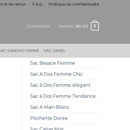
t et de retour
F.A.Q
Politique de confidentialité
0
CONNEXION
PANIER /
€
0.00
SAC SANDRO FEMME
SAC CAMEL
Sac Besace Femme
Sac A Dos Femme Chic
Sac à Dos Femme élégant
Sac à Dos Femme Tendance
Sac A Main Blanc
Pochette Dorée
Sac Cabas Noir