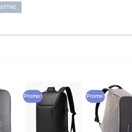
Promo !
Promo !