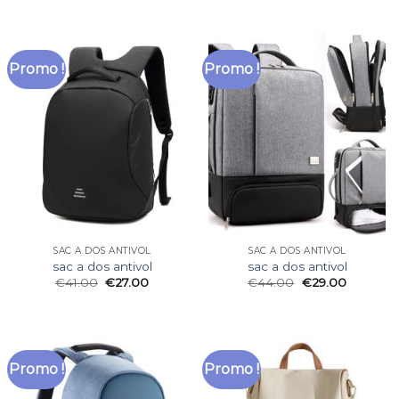
Promo !
Promo !
SAC A DOS ANTIVOL
SAC A DOS ANTIVOL
sac a dos antivol
sac a dos antivol
€
41.00
€
27.00
€
44.00
€
29.00
Promo !
Promo !