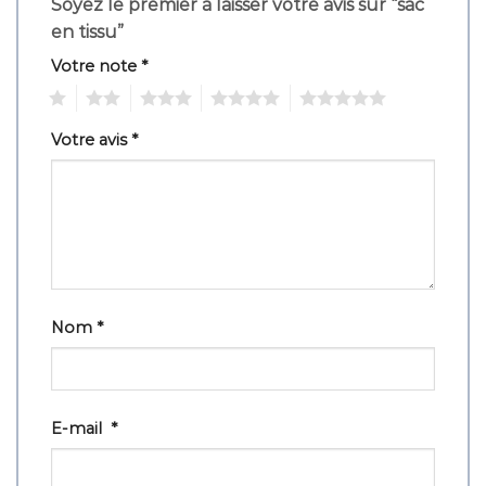
Soyez le premier à laisser votre avis sur “sac
en tissu”
Votre note
*
1
2
3
4
5
Votre avis
*
Nom
*
E-mail
*