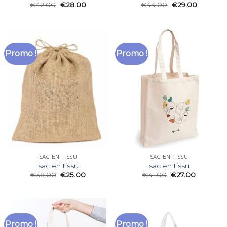
€
42.00
€
28.00
€
44.00
€
29.00
Promo !
Promo !
SAC EN TISSU
SAC EN TISSU
sac en tissu
sac en tissu
€
38.00
€
25.00
€
41.00
€
27.00
Promo !
Promo !