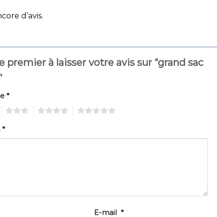
ncore d’avis.
e premier à laisser votre avis sur “grand sac
”
te
*
3
4
5
s
*
E-mail
*