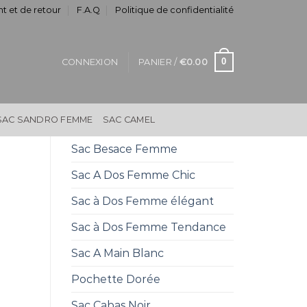
t et de retour
F.A.Q
Politique de confidentialité
0
CONNEXION
PANIER /
€
0.00
SAC SANDRO FEMME
SAC CAMEL
Sac Besace Femme
Sac A Dos Femme Chic
Sac à Dos Femme élégant
Sac à Dos Femme Tendance
Sac A Main Blanc
Pochette Dorée
Sac Cabas Noir