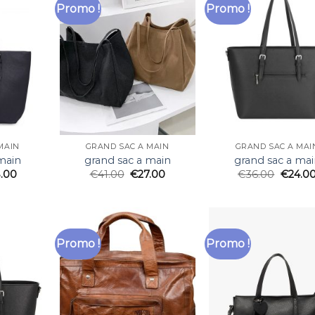
Promo !
Promo !
MAIN
GRAND SAC A MAIN
GRAND SAC A MAI
main
grand sac a main
grand sac a mai
.00
€
41.00
€
27.00
€
36.00
€
24.0
Promo !
Promo !