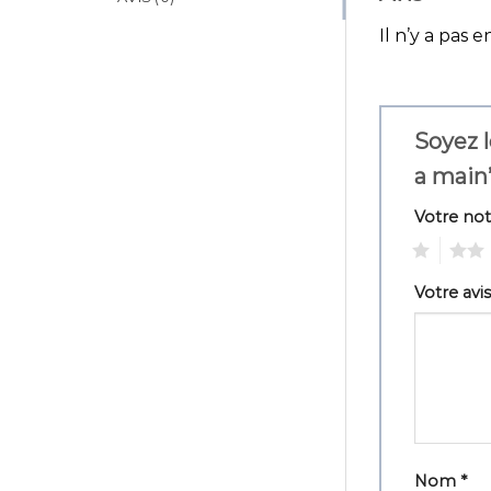
Il n’y a pas e
Soyez l
a main
Votre no
1
2
Votre avi
Nom
*