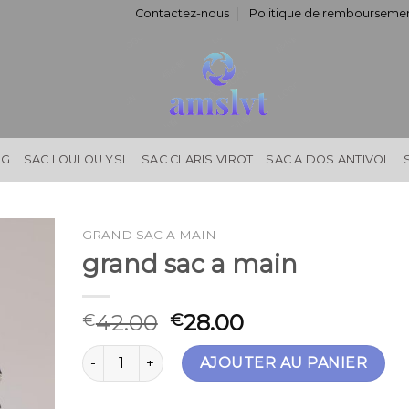
Contactez-nous
Politique de remboursemen
NG
SAC LOULOU YSL
SAC CLARIS VIROT
SAC A DOS ANTIVOL
GRAND SAC A MAIN
grand sac a main
42.00
28.00
€
€
quantité de grand sac a main
AJOUTER AU PANIER