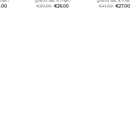
main
grand sac a main
grand sac a mai
.00
€
39.00
€
26.00
€
41.00
€
27.00