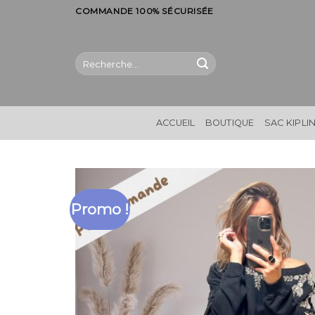
Skip
COMMANDE 100% SÉCURISÉE
to
content
Recherche
pour :
ACCUEIL
BOUTIQUE
SAC KIPLI
Promo !