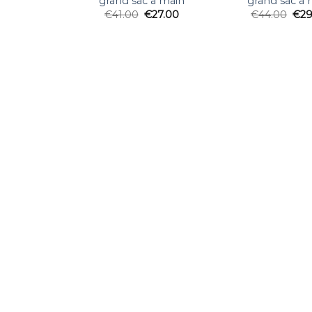
grand sac a main
grand sac a 
€
41.00
€
27.00
€
44.00
€
29