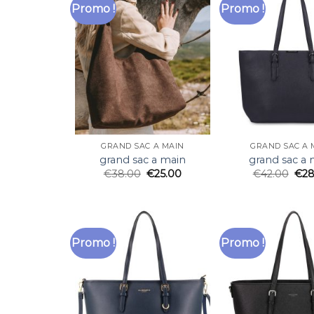
Promo !
Promo !
GRAND SAC A MAIN
GRAND SAC A 
grand sac a main
grand sac a 
€
38.00
€
25.00
€
42.00
€
28
Promo !
Promo !