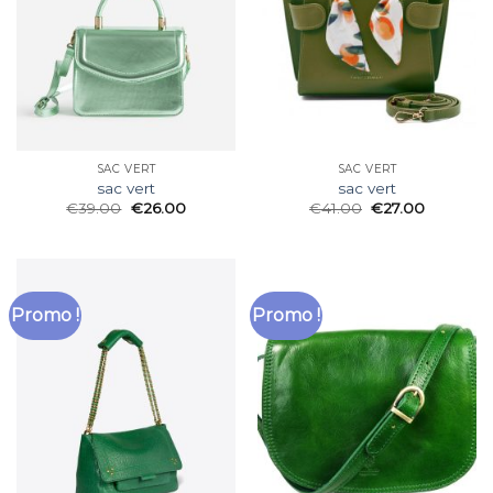
SAC VERT
SAC VERT
sac vert
sac vert
€
39.00
€
26.00
€
41.00
€
27.00
Promo !
Promo !