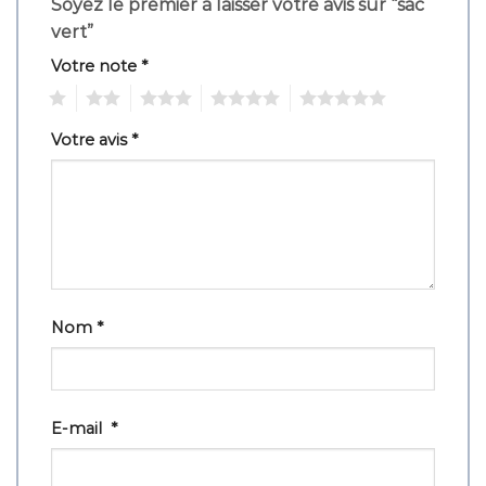
Soyez le premier à laisser votre avis sur “sac
vert”
Votre note
*
1
2
3
4
5
Votre avis
*
Nom
*
E-mail
*