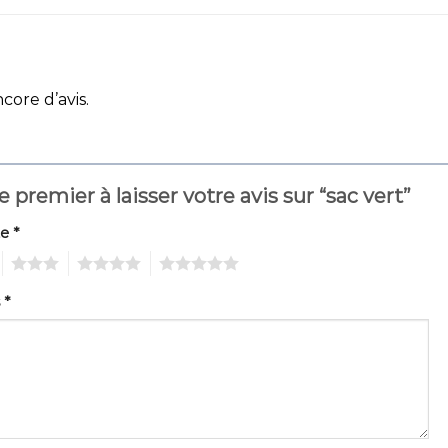
ncore d’avis.
e premier à laisser votre avis sur “sac vert”
te
*
3
4
5
s
*