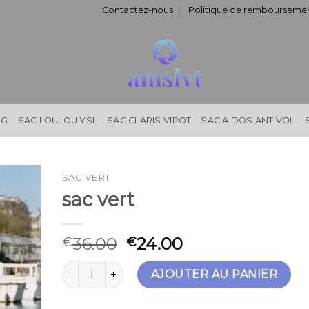
Contactez-nous
Politique de remboursemen
NG
SAC LOULOU YSL
SAC CLARIS VIROT
SAC A DOS ANTIVOL
SAC VERT
sac vert
36.00
24.00
€
€
quantité de sac vert
AJOUTER AU PANIER