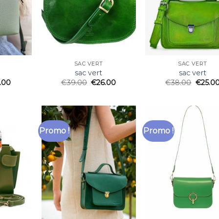
SAC VERT
SAC VERT
sac vert
sac vert
.00
€
39.00
€
26.00
€
38.00
€
25.0
Promo !
Promo !