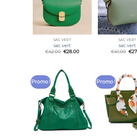
SAC VERT
SAC VERT
sac vert
sac vert
€
42.00
€
28.00
€
41.00
€
27
Promo !
Promo !