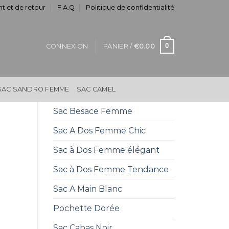
t et de retour
F.A.Q
Politique de confidentialité
0
CONNEXION
PANIER /
€
0.00
SAC SANDRO FEMME
SAC CAMEL
Sac Besace Femme
Sac A Dos Femme Chic
Sac à Dos Femme élégant
Sac à Dos Femme Tendance
Sac A Main Blanc
Pochette Dorée
Sac Cabas Noir