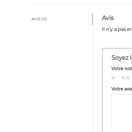
Avis
AVIS (0)
Il n’y a pas e
Soyez l
Votre no
1
2
Votre avi