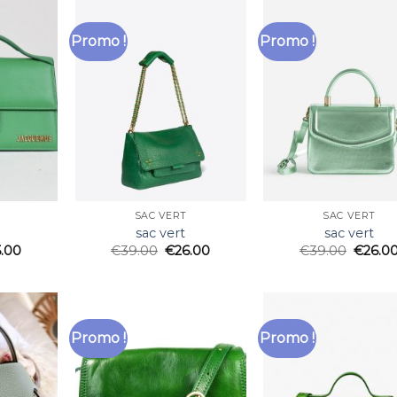
Promo !
Promo !
SAC VERT
SAC VERT
sac vert
sac vert
5.00
€
39.00
€
26.00
€
39.00
€
26.0
Promo !
Promo !