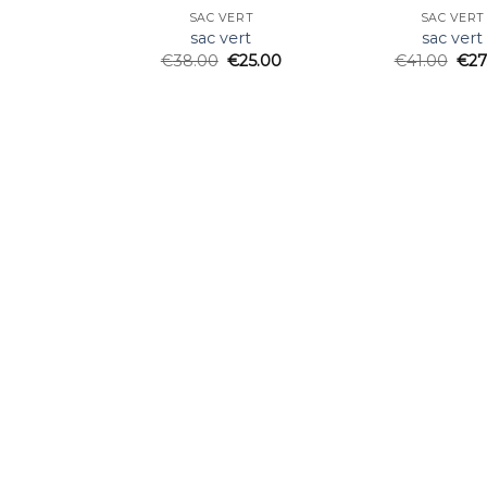
SAC VERT
SAC VERT
sac vert
sac vert
€
38.00
€
25.00
€
41.00
€
27