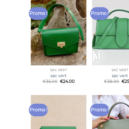
Promo !
Promo !
SAC VERT
SAC VERT
sac vert
sac vert
€
36.00
€
24.00
€
38.00
€
2
Promo !
Promo !