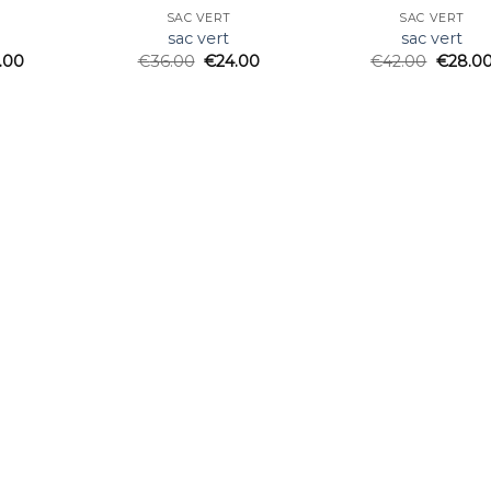
SAC VERT
SAC VERT
sac vert
sac vert
.00
€
36.00
€
24.00
€
42.00
€
28.0