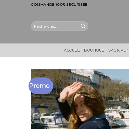
Skip
COMMANDE 100% SÉCURISÉE
to
content
Recherche
pour :
ACCUEIL
BOUTIQUE
SAC KIPLI
Promo !