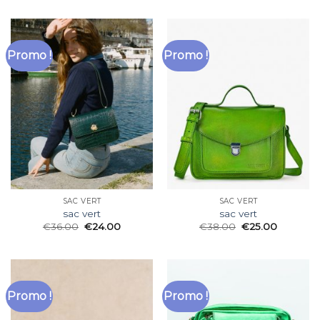
Promo !
Promo !
SAC VERT
SAC VERT
sac vert
sac vert
€
36.00
€
24.00
€
38.00
€
25.00
Promo !
Promo !