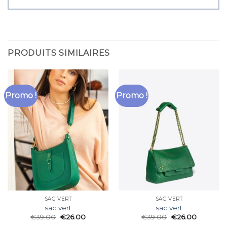
PRODUITS SIMILAIRES
Promo !
Promo !
SAC VERT
SAC VERT
sac vert
sac vert
€
39.00
€
26.00
€
39.00
€
26.00