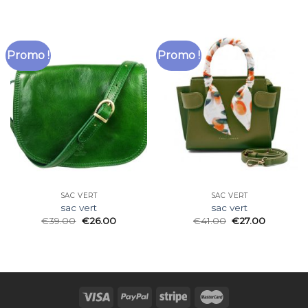
Promo !
Promo !
SAC VERT
SAC VERT
sac vert
sac vert
€
39.00
€
26.00
€
41.00
€
27.00