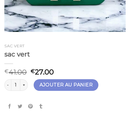
SAC VERT
sac vert
41.00
27.00
€
€
quantité de sac vert
AJOUTER AU PANIER