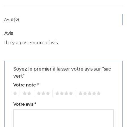
AVIS (0)
Avis
Il n’y a pas encore d’avis.
Soyez le premier à laisser votre avis sur “sac
vert”
Votre note
*
1
2
3
4
5
Votre avis
*