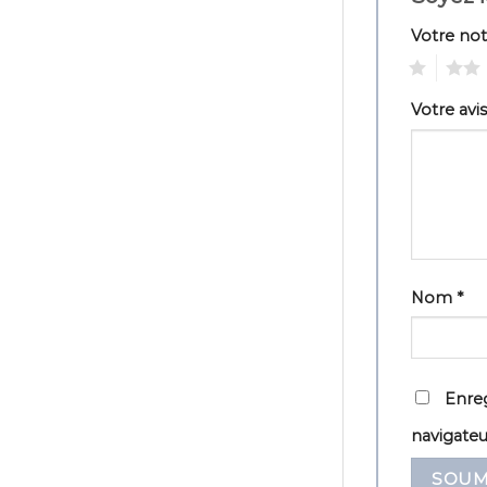
Votre no
1
2
Votre avi
Nom
*
Enreg
navigate