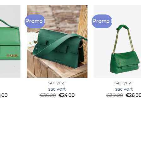
Promo !
Promo !
SAC VERT
SAC VERT
sac vert
sac vert
5.00
€
36.00
€
24.00
€
39.00
€
26.0