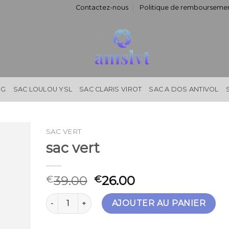
Contactez-nous
Politique de remboursemen
NG
SAC LOULOU YSL
SAC CLARIS VIROT
SAC A DOS ANTIVOL
SAC VERT
sac vert
39.00
26.00
€
€
quantité de sac vert
AJOUTER AU PANIER