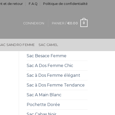
t et de retour
F.A.Q
Politique de confidentialité
0
CONNEXION
PANIER /
€
0.00
SAC SANDRO FEMME
SAC CAMEL
Sac Besace Femme
Sac A Dos Femme Chic
Sac à Dos Femme élégant
Sac à Dos Femme Tendance
Sac A Main Blanc
Pochette Dorée
Sac Cabas Noir