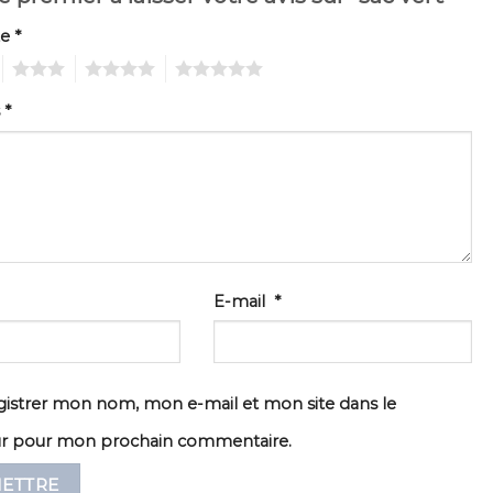
te
*
3
4
5
s
*
E-mail
*
istrer mon nom, mon e-mail et mon site dans le
ur pour mon prochain commentaire.