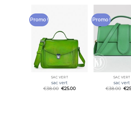
Promo !
Promo !
SAC VERT
SAC VERT
sac vert
sac vert
€
38.00
€
25.00
€
38.00
€
2