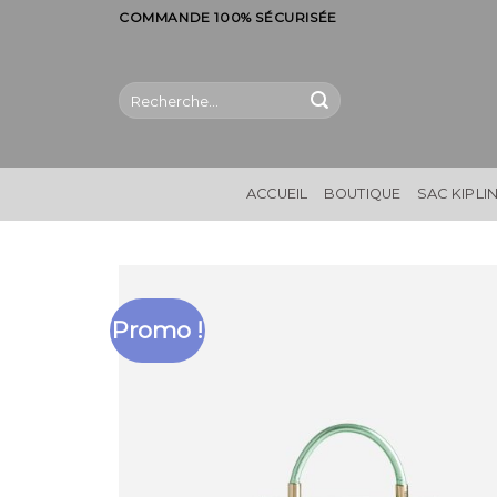
Skip
COMMANDE 100% SÉCURISÉE
to
content
Recherche
pour :
ACCUEIL
BOUTIQUE
SAC KIPLI
Promo !