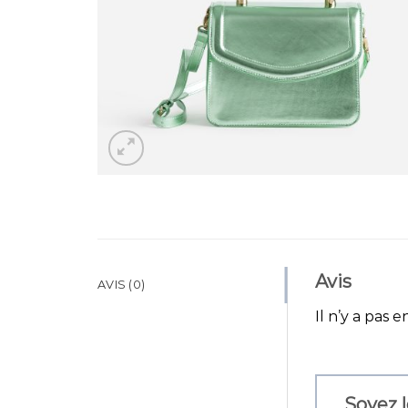
Avis
AVIS (0)
Il n’y a pas e
Soyez l