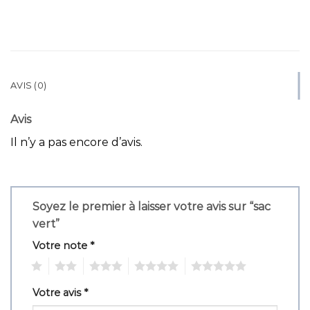
AVIS (0)
Avis
Il n’y a pas encore d’avis.
Soyez le premier à laisser votre avis sur “sac
vert”
Votre note
*
1
2
3
4
5
Votre avis
*