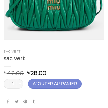
SAC VERT
sac vert
42.00
28.00
€
€
quantité de sac vert
AJOUTER AU PANIER