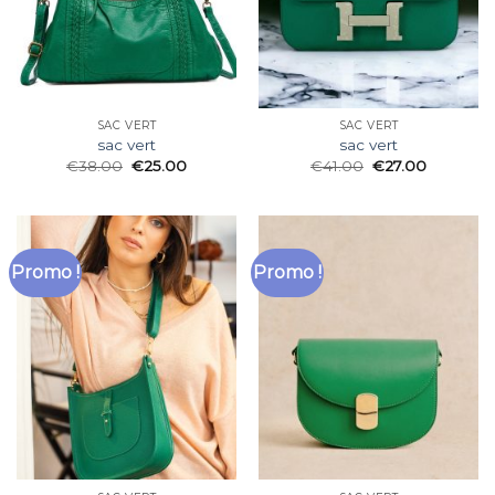
SAC VERT
SAC VERT
sac vert
sac vert
€
38.00
€
25.00
€
41.00
€
27.00
Promo !
Promo !