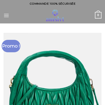
Skip
COMMANDE 100% SÉCURISÉE
to
content
0
Promo !