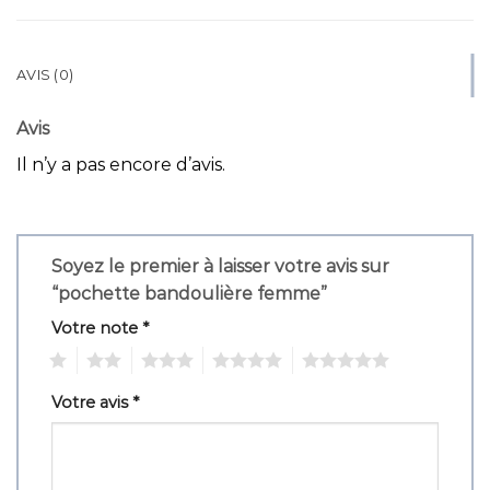
AVIS (0)
Avis
Il n’y a pas encore d’avis.
Soyez le premier à laisser votre avis sur
“pochette bandoulière femme”
Votre note
*
1
2
3
4
5
Votre avis
*