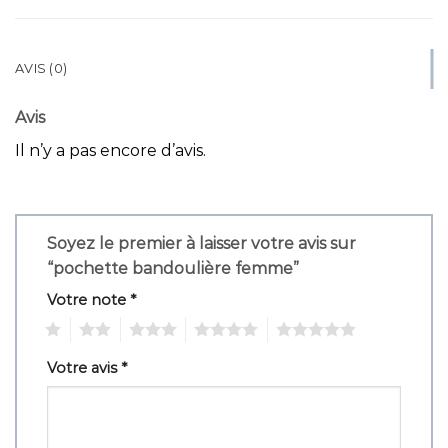
AVIS (0)
Avis
Il n’y a pas encore d’avis.
Soyez le premier à laisser votre avis sur
“pochette bandoulière femme”
Votre note
*
1
2
3
4
5
Votre avis
*