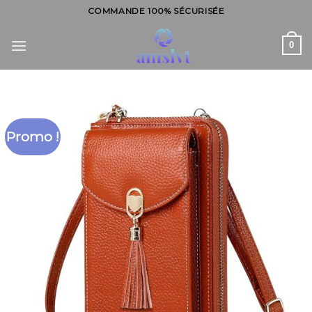
Skip
COMMANDE 100% SÉCURISÉE
to
content
0
Promo !