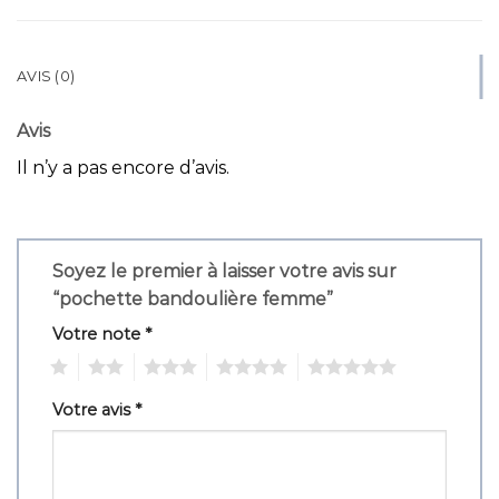
AVIS (0)
Avis
Il n’y a pas encore d’avis.
Soyez le premier à laisser votre avis sur
“pochette bandoulière femme”
Votre note
*
1
2
3
4
5
Votre avis
*