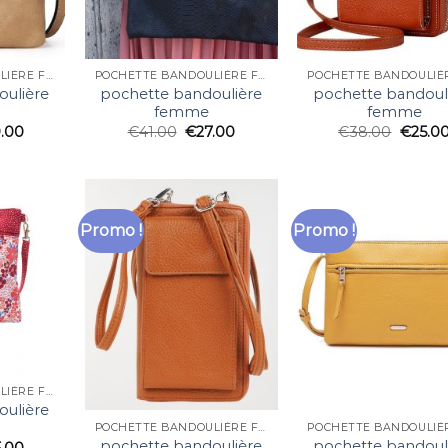
POCHETTE BANDOULIÈRE FEMME
POCHETTE BANDOULIÈRE FEMME
oulière
pochette bandoulière
pochette bandoul
femme
femme
.00
€
41.00
€
27.00
€
38.00
€
25.0
Promo !
Promo !
POCHETTE BANDOULIÈRE FEMME
oulière
POCHETTE BANDOULIÈRE FEMME
pochette bandoulière
pochette bandoul
5.00