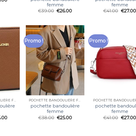
femme
femme
€
39.00
€
26.00
€
41.00
€
27.00
Promo !
Promo !
POCHETTE BANDOULIÈRE FEMME
POCHETTE BANDOULIÈRE FEMME
oulière
pochette bandoulière
pochette bandoul
femme
femme
5.00
€
38.00
€
25.00
€
41.00
€
27.00