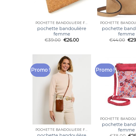
POCHETTE BANDOULIÈRE FEMME
pochette bandoulière
pochette band
femme
femme
€
39.00
€
26.00
€
44.00
€
29
Promo !
Promo !
pochette band
femme
POCHETTE BANDOULIÈRE FEMME
pochette bandoulière
€
38.00
€
2