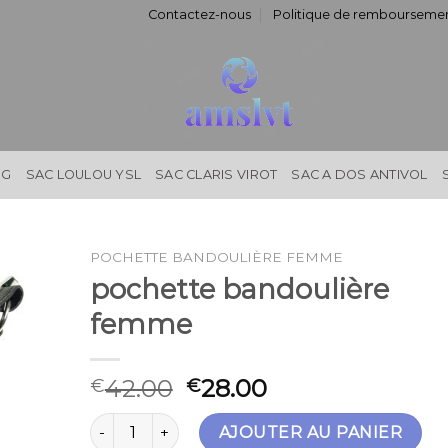
Contactez-nous
Politique de remboursemen
NG
SAC LOULOU YSL
SAC CLARIS VIROT
SAC A DOS ANTIVOL
POCHETTE BANDOULIÈRE FEMME
pochette bandoulière
femme
42.00
28.00
€
€
quantité de pochette bandoulière femme
AJOUTER AU PANIER