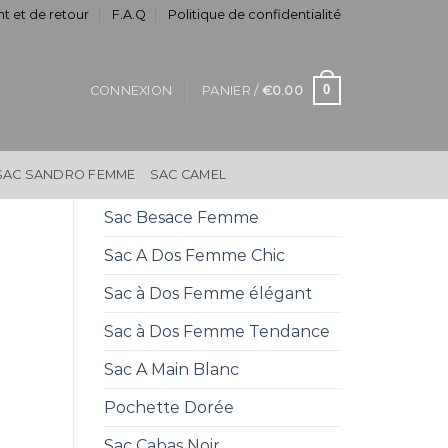
t et de retour
F.A.Q
Politique de confidentialité
0
CONNEXION
PANIER /
€
0.00
SAC SANDRO FEMME
SAC CAMEL
Sac Besace Femme
Sac A Dos Femme Chic
Sac à Dos Femme élégant
Sac à Dos Femme Tendance
Sac A Main Blanc
Pochette Dorée
Sac Cabas Noir