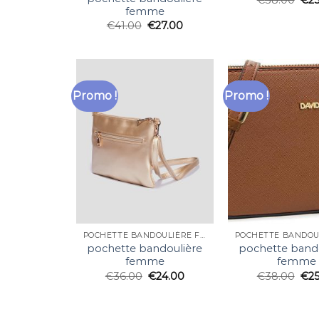
femme
€
41.00
€
27.00
Promo !
Promo !
POCHETTE BANDOULIÈRE FEMME
pochette bandoulière
pochette band
femme
femme
€
36.00
€
24.00
€
38.00
€
2