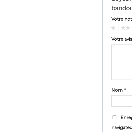
bandou
Votre no
1
2
Votre avi
Nom
*
Enreg
navigate