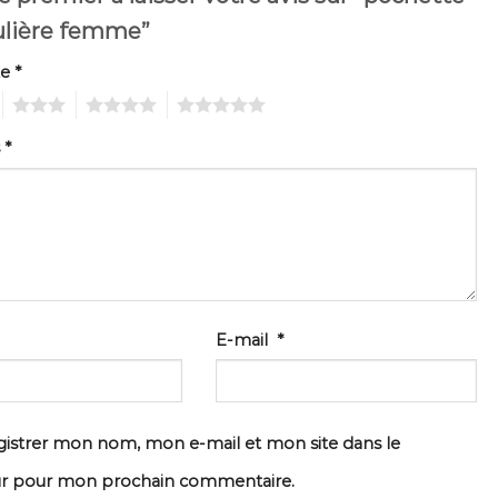
lière femme”
te
*
3
4
5
s
*
E-mail
*
istrer mon nom, mon e-mail et mon site dans le
ur pour mon prochain commentaire.