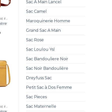
Sac A Main Lancel
Sac Camel
POCHETTE BANDOULIÈRE FEMME
Maroquinerie Homme
ière
Grand Sac A Main
0
Sac Rose
Sac Loulou Ysl
Sac Bandouliere Noir
Sac Noir Bandoulière
Dreyfuss Sac
Petit Sac à Dos Femme
Sac Pieces
Sac Maternelle
POCHETTE BANDOULIÈRE FEMME
ière