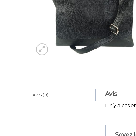
Avis
AVIS (0)
Il n’y a pas e
Soyez l