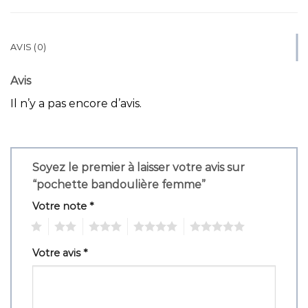
AVIS (0)
Avis
Il n’y a pas encore d’avis.
Soyez le premier à laisser votre avis sur
“pochette bandoulière femme”
Votre note
*
1
2
3
4
5
Votre avis
*