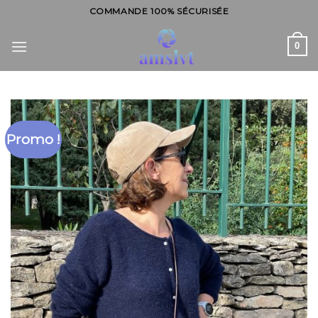
Skip
COMMANDE 100% SÉCURISÉE
to
content
0
Promo !