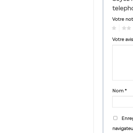
teleph
Votre no
1
2
Votre avi
Nom
*
Enreg
navigate