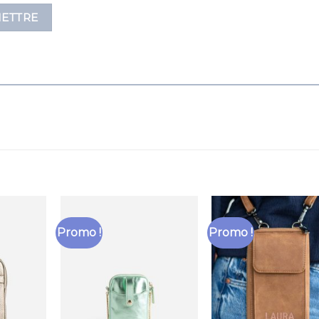
Promo !
Promo !