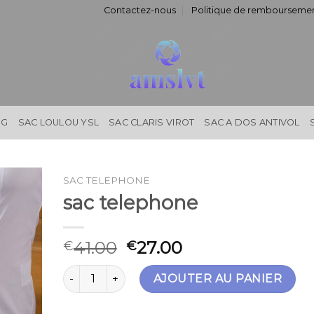
Contactez-nous
Politique de remboursemen
NG
SAC LOULOU YSL
SAC CLARIS VIROT
SAC A DOS ANTIVOL
SAC TELEPHONE
sac telephone
41.00
27.00
€
€
quantité de sac telephone
AJOUTER AU PANIER