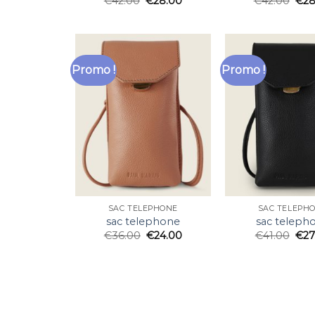
€
42.00
€
28.00
€
42.00
€
28
Promo !
Promo !
SAC TELEPHONE
SAC TELEPH
sac telephone
sac teleph
€
36.00
€
24.00
€
41.00
€
27