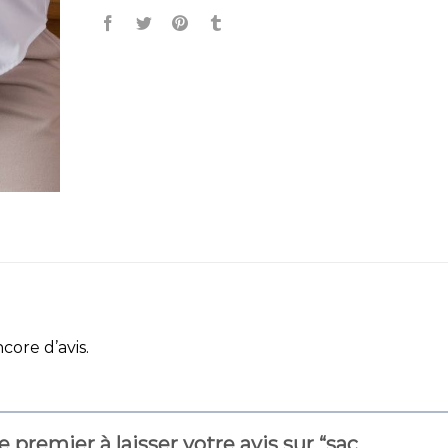
ncore d’avis.
e premier à laisser votre avis sur “sac