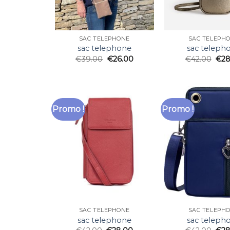
SAC TELEPHONE
SAC TELEPH
sac telephone
sac teleph
€
39.00
€
26.00
€
42.00
€
28
Promo !
Promo !
SAC TELEPHONE
SAC TELEPH
sac telephone
sac teleph