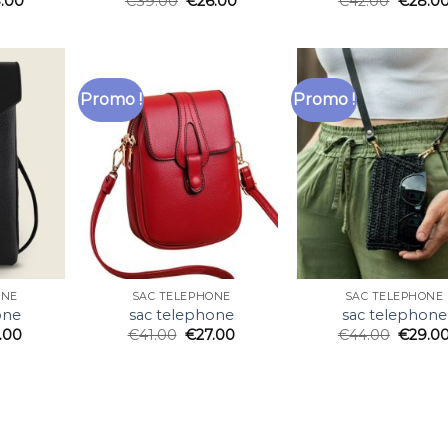
.00
€
39.00
€
26.00
€
42.00
€
28.0
Promo !
Promo !
ONE
SAC TELEPHONE
SAC TELEPHONE
one
sac telephone
sac telephone
.00
€
41.00
€
27.00
€
44.00
€
29.0