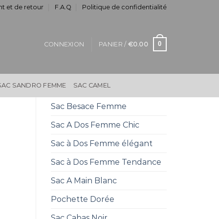
t et de retour
F.A.Q
Politique de confidentialité
0
CONNEXION
PANIER /
€
0.00
SAC SANDRO FEMME
SAC CAMEL
Sac Besace Femme
Sac A Dos Femme Chic
Sac à Dos Femme élégant
Sac à Dos Femme Tendance
Sac A Main Blanc
Pochette Dorée
Sac Cabas Noir