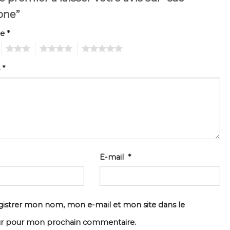
one”
te
*
3
4
5
s
*
E-mail
*
istrer mon nom, mon e-mail et mon site dans le
ur pour mon prochain commentaire.