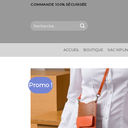
Skip
COMMANDE 100% SÉCURISÉE
to
content
Recherche
pour :
ACCUEIL
BOUTIQUE
SAC KIPLI
Promo !