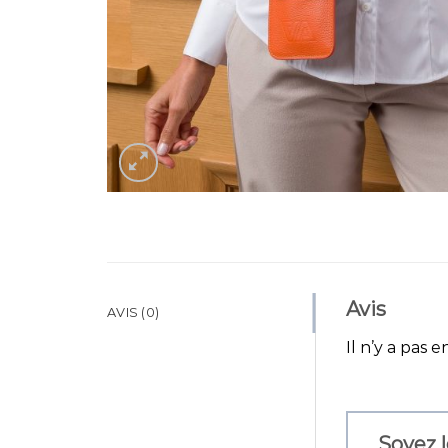
Avis
AVIS (0)
Il n’y a pas e
Soyez l