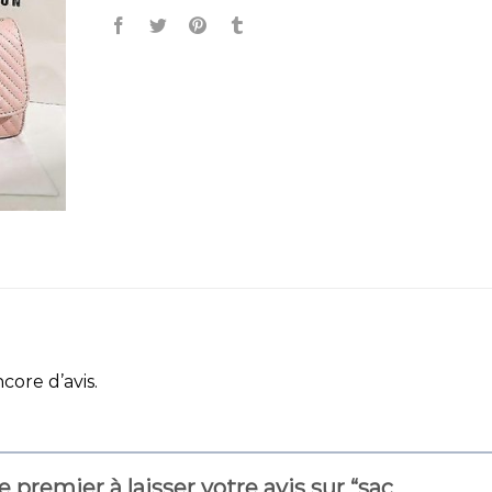
ncore d’avis.
e premier à laisser votre avis sur “sac