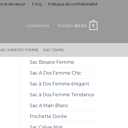
t et de retour
F.A.Q
Politique de confidentialité
0
CONNEXION
PANIER /
€
0.00
SAC SANDRO FEMME
SAC CAMEL
Sac Besace Femme
Sac A Dos Femme Chic
Sac à Dos Femme élégant
Sac à Dos Femme Tendance
Sac A Main Blanc
Pochette Dorée
Sac Cabas Noir