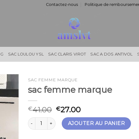
Contactez-nous
Politique de remboursemen
NG
SAC LOULOU YSL
SAC CLARIS VIROT
SAC A DOS ANTIVOL
SAC FEMME MARQUE
sac femme marque
41.00
27.00
€
€
quantité de sac femme marque
AJOUTER AU PANIER