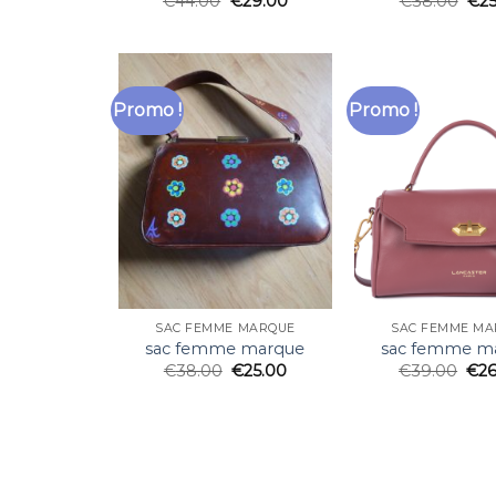
€
44.00
€
29.00
€
38.00
€
2
Promo !
Promo !
SAC FEMME MARQUE
SAC FEMME MA
sac femme marque
sac femme m
€
38.00
€
25.00
€
39.00
€
2