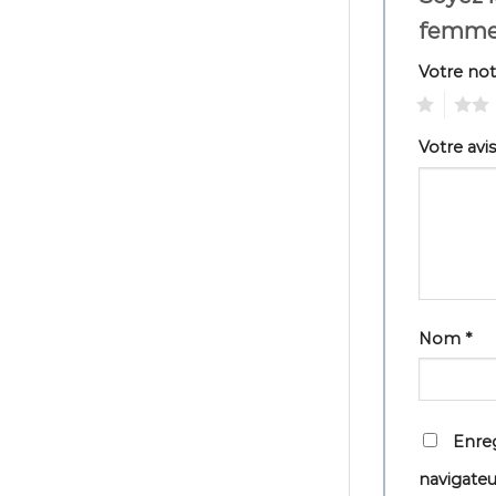
femme
Votre no
1
2
Votre avi
Nom
*
Enreg
navigate