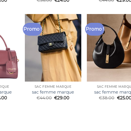
5.00
€
36.00
€
24.00
€
44.00
€
29.0
Promo !
Promo !
RQUE
SAC FEMME MARQUE
SAC FEMME MARQ
arque
sac femme marque
sac femme mar
6.00
€
44.00
€
29.00
€
38.00
€
25.0