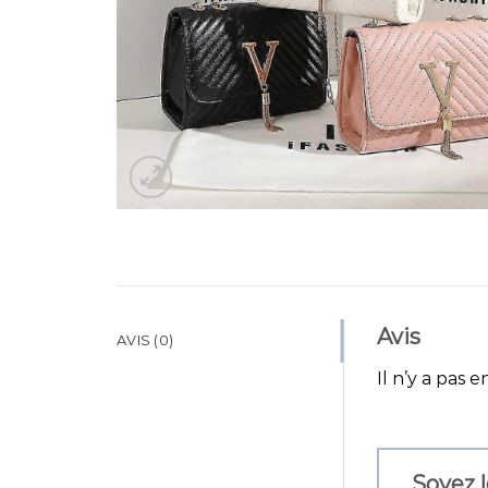
Avis
AVIS (0)
Il n’y a pas e
Soyez l