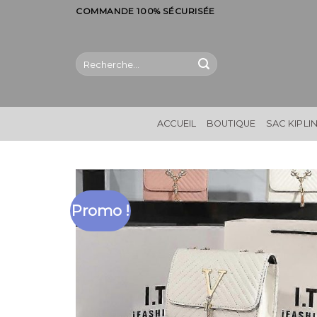
Skip
COMMANDE 100% SÉCURISÉE
to
content
Recherche
pour :
ACCUEIL
BOUTIQUE
SAC KIPLI
Promo !