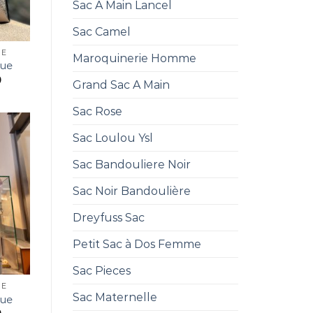
Sac A Main Lancel
Sac Camel
UE
Maroquinerie Homme
que
0
Grand Sac A Main
Sac Rose
Sac Loulou Ysl
Sac Bandouliere Noir
Sac Noir Bandoulière
Dreyfuss Sac
Petit Sac à Dos Femme
Sac Pieces
UE
Sac Maternelle
que