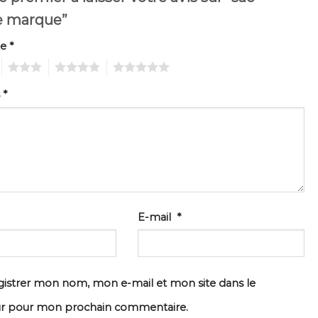
 marque”
te
*
3
4
5
s
*
E-mail
*
istrer mon nom, mon e-mail et mon site dans le
ur pour mon prochain commentaire.