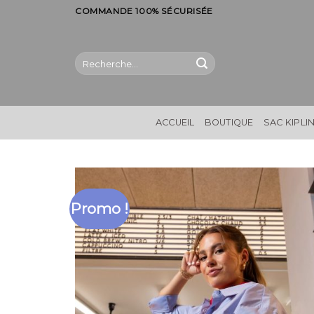
Skip
COMMANDE 100% SÉCURISÉE
to
content
Recherche
pour :
ACCUEIL
BOUTIQUE
SAC KIPLI
Promo !