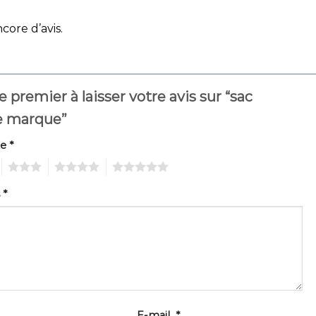
ncore d’avis.
e premier à laisser votre avis sur “sac
 marque”
te
*
3
4
5
s
*
E-mail
*