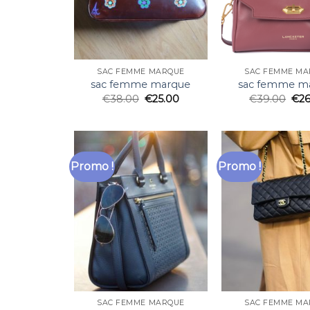
SAC FEMME MARQUE
SAC FEMME MA
sac femme marque
sac femme m
€
38.00
€
25.00
€
39.00
€
2
Promo !
Promo !
SAC FEMME MARQUE
SAC FEMME MA