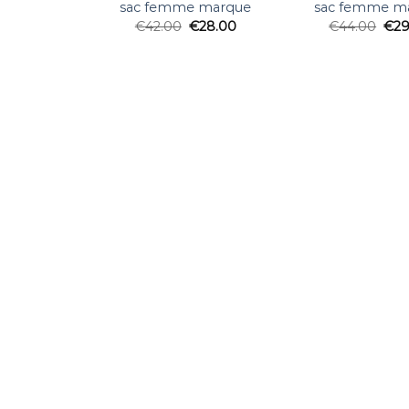
sac femme marque
sac femme m
€
42.00
€
28.00
€
44.00
€
29