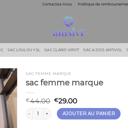
Contactez-nous
Politique de remboursemen
NG
SAC LOULOU YSL
SAC CLARIS VIROT
SAC A DOS ANTIVOL
SAC FEMME MARQUE
sac femme marque
44.00
29.00
€
€
quantité de sac femme marque
AJOUTER AU PANIER