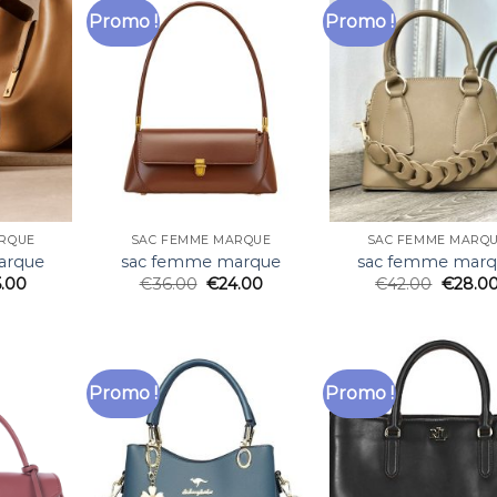
Promo !
Promo !
RQUE
SAC FEMME MARQUE
SAC FEMME MARQ
arque
sac femme marque
sac femme mar
5.00
€
36.00
€
24.00
€
42.00
€
28.0
Promo !
Promo !