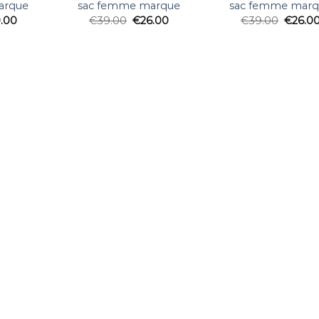
arque
sac femme marque
sac femme mar
.00
€
39.00
€
26.00
€
39.00
€
26.0