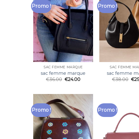
Promo !
Promo !
SAC FEMME MARQUE
SAC FEMME MA
sac femme marque
sac femme m
€
36.00
€
24.00
€
38.00
€
2
Promo !
Promo !