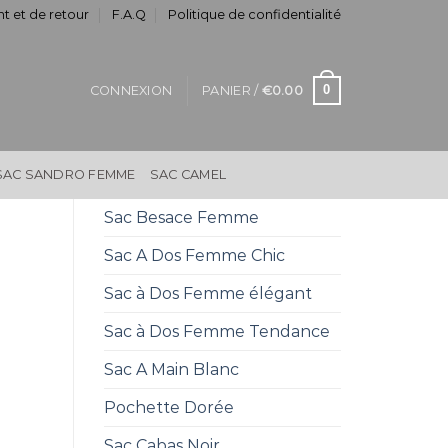
t et de retour
F.A.Q
Politique de confidentialité
0
CONNEXION
PANIER /
€
0.00
SAC SANDRO FEMME
SAC CAMEL
Sac Besace Femme
Sac A Dos Femme Chic
Sac à Dos Femme élégant
Sac à Dos Femme Tendance
Sac A Main Blanc
Pochette Dorée
Sac Cabas Noir