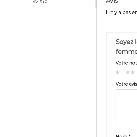
Avis
AVIS (0)
Il n’y a pas e
Soyez l
femme
Votre no
1
2
Votre avi
Nom
*