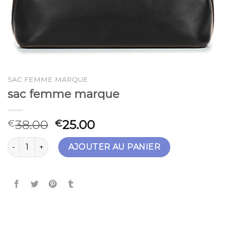
SAC FEMME MARQUE
sac femme marque
38.00
25.00
€
€
quantité de sac femme marque
AJOUTER AU PANIER