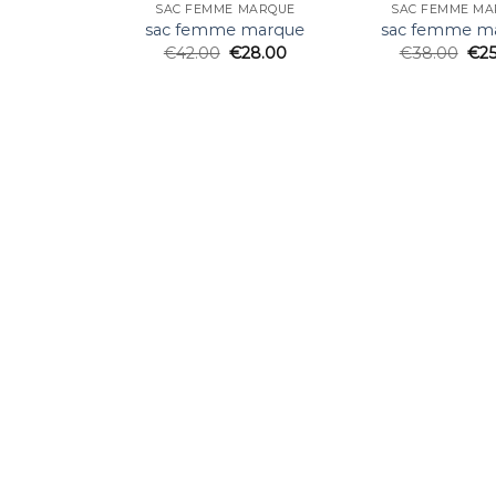
SAC FEMME MARQUE
SAC FEMME MA
sac femme marque
sac femme m
€
42.00
€
28.00
€
38.00
€
2