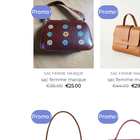
Promo !
Promo !
SAC FEMME MARQUE
SAC FEMME MA
sac femme marque
sac femme m
€
38.00
€
25.00
€
44.00
€
29
Promo !
Promo !