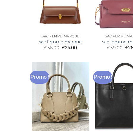
SAC FEMME MARQUE
SAC FEMME MA
sac femme marque
sac femme m
€
36.00
€
24.00
€
39.00
€
2
Promo !
Promo !