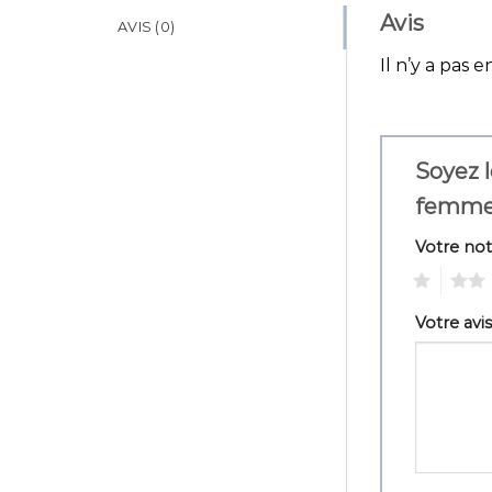
Avis
AVIS (0)
Il n’y a pas e
Soyez l
femme
Votre no
1
2
Votre avi