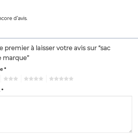
ncore d’avis.
e premier à laisser votre avis sur “sac
 marque”
te
*
3
4
5
s
*