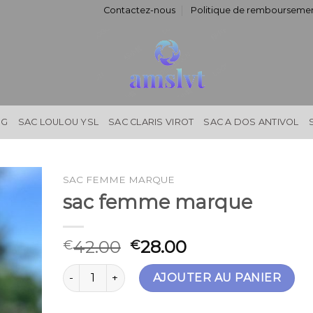
Contactez-nous
Politique de remboursemen
NG
SAC LOULOU YSL
SAC CLARIS VIROT
SAC A DOS ANTIVOL
SAC FEMME MARQUE
sac femme marque
42.00
28.00
€
€
quantité de sac femme marque
AJOUTER AU PANIER