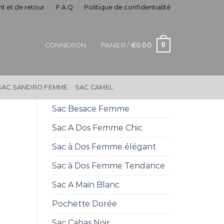
t et de retour
F.A.Q
Politique de confidentialité
0
CONNEXION
PANIER /
€
0.00
SAC SANDRO FEMME
SAC CAMEL
Sac Besace Femme
Sac A Dos Femme Chic
Sac à Dos Femme élégant
Sac à Dos Femme Tendance
Sac A Main Blanc
Pochette Dorée
Sac Cabas Noir