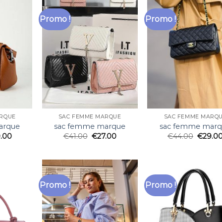
Promo !
Promo !
RQUE
SAC FEMME MARQUE
SAC FEMME MARQ
arque
sac femme marque
sac femme mar
.00
€
41.00
€
27.00
€
44.00
€
29.0
Promo !
Promo !