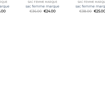
RQUE
SAC FEMME MARQUE
SAC FEMME MARQ
arque
sac femme marque
sac femme mar
5.00
€
36.00
€
24.00
€
38.00
€
25.0