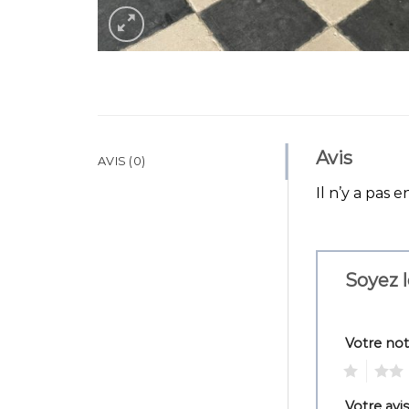
Avis
AVIS (0)
Il n’y a pas e
Soyez l
Votre no
1
2
Votre avi