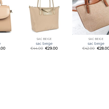
SAC BEIGE
SAC BEIGE
e
sac beige
sac beige
.00
€
44.00
€
29.00
€
42.00
€
28.0