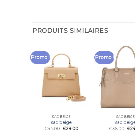
PRODUITS SIMILAIRES
Promo !
Promo !
SAC BEIGE
SAC BEIGE
sac beige
sac beig
€
44.00
€
29.00
€
36.00
€
24