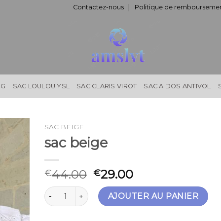
Contactez-nous
Politique de remboursemen
NG
SAC LOULOU YSL
SAC CLARIS VIROT
SAC A DOS ANTIVOL
SAC BEIGE
sac beige
44.00
29.00
€
€
quantité de sac beige
AJOUTER AU PANIER