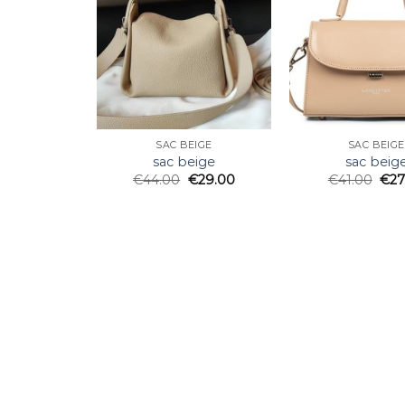
SAC BEIGE
SAC BEIGE
sac beige
sac beig
€
44.00
€
29.00
€
41.00
€
27