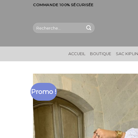
Skip
COMMANDE 100% SÉCURISÉE
to
content
Recherche
pour :
ACCUEIL
BOUTIQUE
SAC KIPLI
Promo !