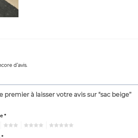
ncore d’avis.
e premier à laisser votre avis sur “sac beige”
te
*
3
4
5
s
*