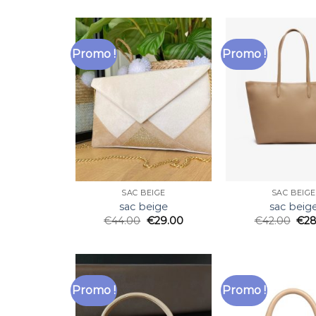
Promo !
Promo !
SAC BEIGE
SAC BEIGE
sac beige
sac beig
€
44.00
€
29.00
€
42.00
€
28
Promo !
Promo !