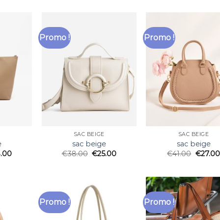
Promo !
Promo !
SAC BEIGE
SAC BEIGE
e
sac beige
sac beige
.00
€
38.00
€
25.00
€
41.00
€
27.00
Promo !
Promo !