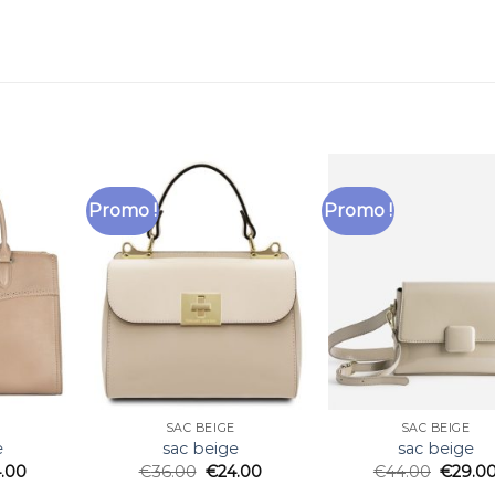
Promo !
Promo !
SAC BEIGE
SAC BEIGE
e
sac beige
sac beige
.00
€
36.00
€
24.00
€
44.00
€
29.0