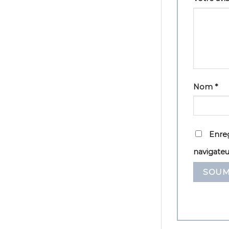
Nom
*
Enreg
navigate