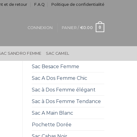
t et de retour
F.A.Q
Politique de confidentialité
0
CONNEXION
PANIER /
€
0.00
SAC SANDRO FEMME
SAC CAMEL
Sac Besace Femme
Sac A Dos Femme Chic
Sac à Dos Femme élégant
Sac à Dos Femme Tendance
Sac A Main Blanc
Pochette Dorée
Sac Cabas Noir