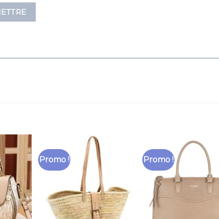
Promo !
Promo !