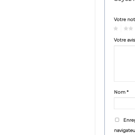
Votre no
1
2
Votre avi
Nom
*
Enreg
navigate