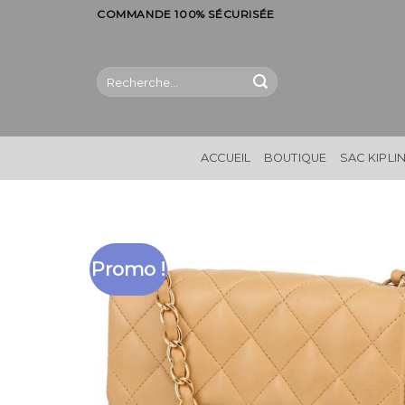
Skip
COMMANDE 100% SÉCURISÉE
to
content
Recherche
pour :
ACCUEIL
BOUTIQUE
SAC KIPLI
Promo !