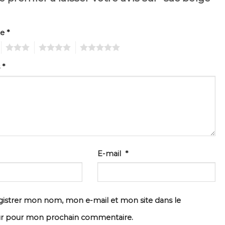
te
*
3
4
5
s
*
E-mail
*
istrer mon nom, mon e-mail et mon site dans le
ur pour mon prochain commentaire.