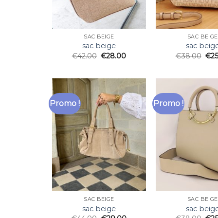
SAC BEIGE
SAC BEIGE
sac beige
sac beig
€
42.00
€
28.00
€
38.00
€
2
Promo !
Promo !
SAC BEIGE
SAC BEIGE
sac beige
sac beig