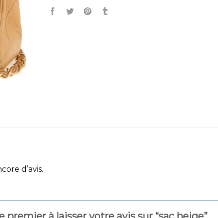
ncore d’avis.
e premier à laisser votre avis sur “sac beige”