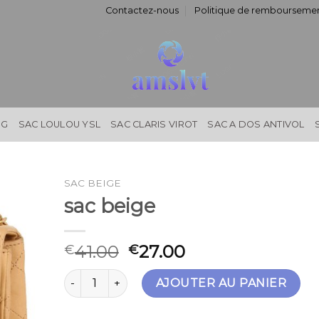
Contactez-nous
Politique de remboursemen
NG
SAC LOULOU YSL
SAC CLARIS VIROT
SAC A DOS ANTIVOL
SAC BEIGE
sac beige
41.00
27.00
€
€
quantité de sac beige
AJOUTER AU PANIER