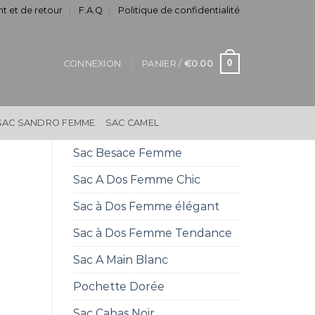
t et de retour
F.A.Q
Politique de confidentialité
0
CONNEXION
PANIER /
€
0.00
SAC SANDRO FEMME
SAC CAMEL
Sac Besace Femme
Sac A Dos Femme Chic
Sac à Dos Femme élégant
Sac à Dos Femme Tendance
Sac A Main Blanc
Pochette Dorée
Sac Cabas Noir