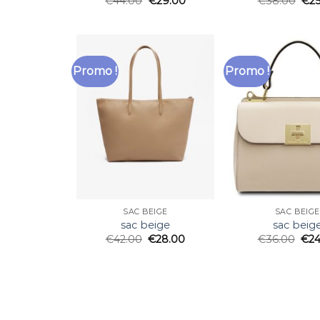
€
44.00
€
29.00
€
38.00
€
2
Promo !
Promo !
SAC BEIGE
SAC BEIGE
sac beige
sac beig
€
42.00
€
28.00
€
36.00
€
24