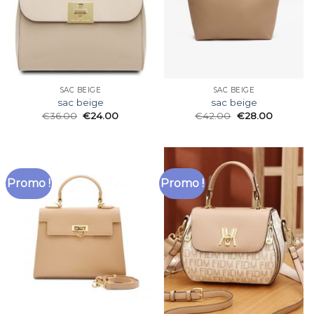
SAC BEIGE
SAC BEIGE
sac beige
sac beige
€
36.00
€
24.00
€
42.00
€
28.00
Promo !
Promo !