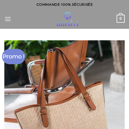
Skip
COMMANDE 100% SÉCURISÉE
to
content
0
Promo !