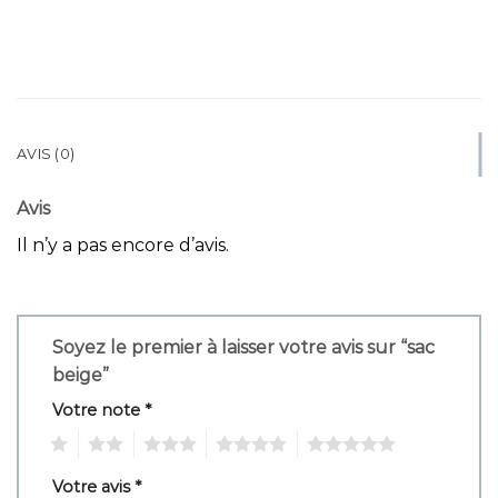
AVIS (0)
Avis
Il n’y a pas encore d’avis.
Soyez le premier à laisser votre avis sur “sac
beige”
Votre note
*
1
2
3
4
5
Votre avis
*