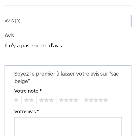
AVIS (0)
Avis
Il n’y a pas encore d’avis.
Soyez le premier à laisser votre avis sur “sac
beige”
Votre note
*
1
2
3
4
5
Votre avis
*