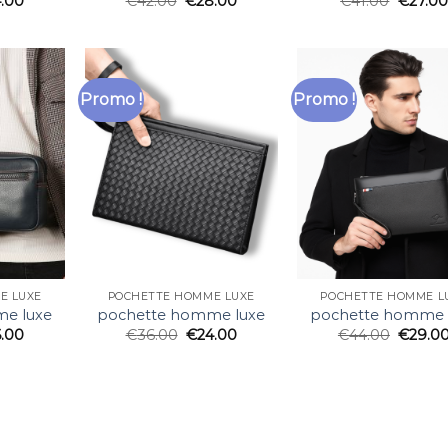
.00
€
42.00
€
28.00
€
41.00
€
27.00
Promo !
Promo !
E LUXE
POCHETTE HOMME LUXE
POCHETTE HOMME L
e luxe
pochette homme luxe
pochette homme 
6.00
€
36.00
€
24.00
€
44.00
€
29.0