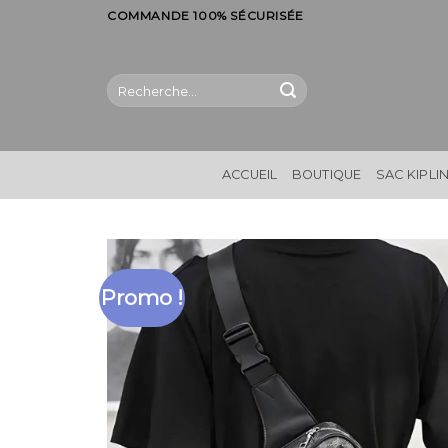
Skip
COMMANDE 100% SÉCURISÉE
to
content
Recherche
pour :
ACCUEIL
BOUTIQUE
SAC KIPLI
Promo !