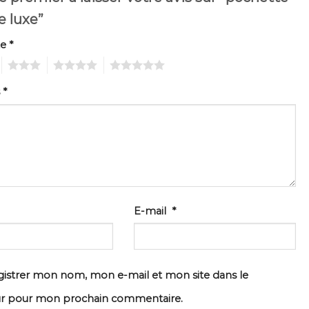
 luxe”
te
*
3
4
5
s
*
E-mail
*
istrer mon nom, mon e-mail et mon site dans le
ur pour mon prochain commentaire.