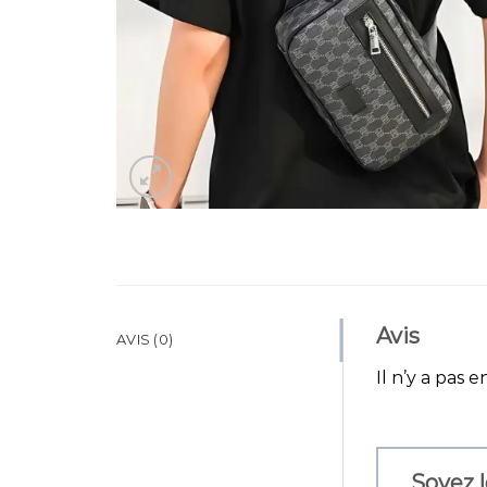
Avis
AVIS (0)
Il n’y a pas e
Soyez l