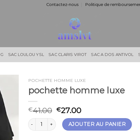
Contactez-nous
Politique de remboursemen
NG
SAC LOULOU YSL
SAC CLARIS VIROT
SAC A DOS ANTIVOL
POCHETTE HOMME LUXE
pochette homme luxe
41.00
27.00
€
€
quantité de pochette homme luxe
AJOUTER AU PANIER