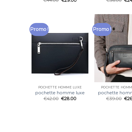
€
44.00
€
29.00
€
36.00
€
24
Promo !
Promo !
POCHETTE HOMME LUXE
POCHETTE HOMM
pochette homme luxe
pochette homm
€
42.00
€
28.00
€
39.00
€
2