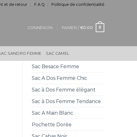
t et de retour
F.A.Q
Politique de confidentialité
0
CONNEXION
PANIER /
€
0.00
SAC SANDRO FEMME
SAC CAMEL
Sac Besace Femme
Sac A Dos Femme Chic
Sac à Dos Femme élégant
Sac à Dos Femme Tendance
Sac A Main Blanc
Pochette Dorée
Sac Cabas Noir