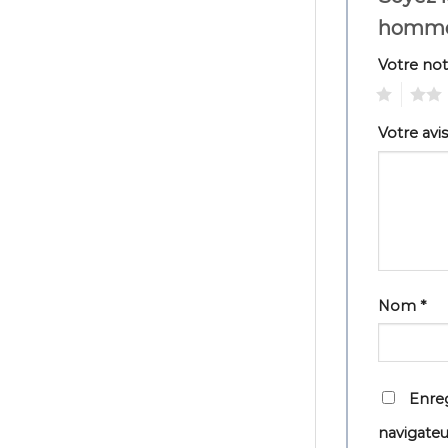
homme
Votre no
1
2
Votre avi
Nom
*
Enreg
navigate