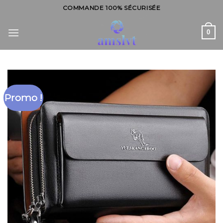
Skip
COMMANDE 100% SÉCURISÉE
to
content
0
Promo !