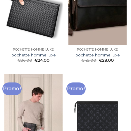
POCHETTE HOMME LUXE
POCHETTE HOMME LUXE
pochette homme luxe
pochette homme luxe
€
36.00
€
24.00
€
42.00
€
28.00
Promo !
Promo !