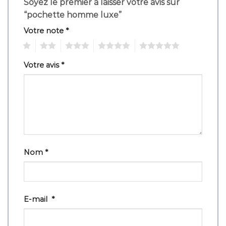
Soyez le premier à laisser votre avis sur
“pochette homme luxe”
Votre note
*
1
2
3
4
5
Votre avis
*
Nom
*
E-mail
*