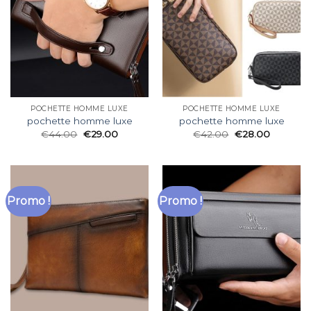
POCHETTE HOMME LUXE
POCHETTE HOMME LUXE
pochette homme luxe
pochette homme luxe
€
44.00
€
29.00
€
42.00
€
28.00
Promo !
Promo !