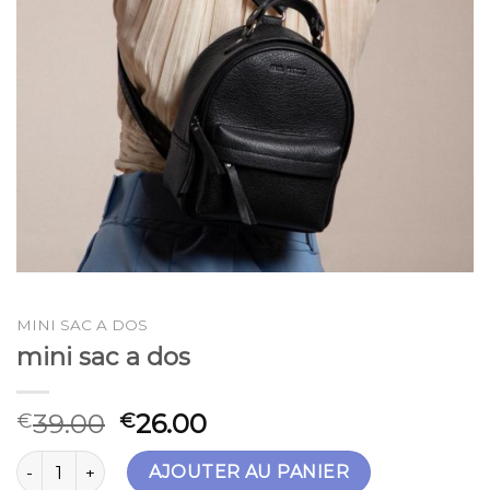
MINI SAC A DOS
mini sac a dos
39.00
26.00
€
€
quantité de mini sac a dos
AJOUTER AU PANIER