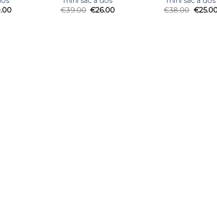
dos
mini sac a dos
mini sac a dos
.00
€
39.00
€
26.00
€
38.00
€
25.0