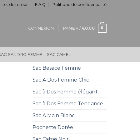
t et de retour
F.A.Q
Politique de confidentialité
0
CONNEXION
PANIER /
€
0.00
SAC SANDRO FEMME
SAC CAMEL
Sac Besace Femme
Sac A Dos Femme Chic
Sac à Dos Femme élégant
Sac à Dos Femme Tendance
Sac A Main Blanc
Pochette Dorée
Sac Cabas Noir