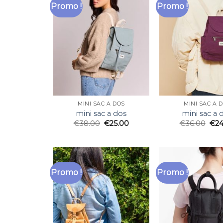
Promo !
Promo !
MINI SAC A DOS
MINI SAC A 
mini sac a dos
mini sac a 
€
38.00
€
25.00
€
36.00
€
24
Promo !
Promo !