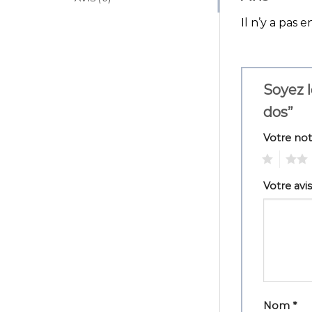
Il n’y a pas e
Soyez l
dos”
Votre no
1
2
Votre avi
Nom
*