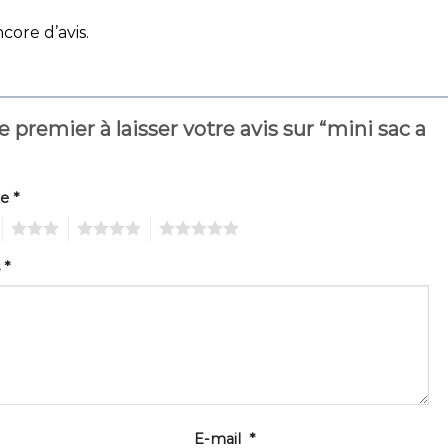
ncore d’avis.
e premier à laisser votre avis sur “mini sac a
te
*
3
4
5
s
*
E-mail
*