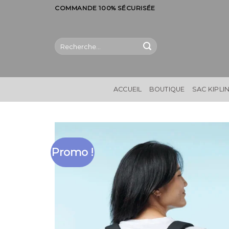
Skip
COMMANDE 100% SÉCURISÉE
to
content
Recherche
pour :
ACCUEIL
BOUTIQUE
SAC KIPLI
Promo !