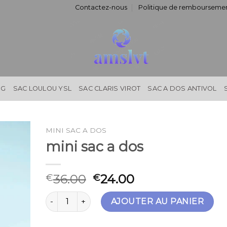
Contactez-nous
Politique de remboursemen
NG
SAC LOULOU YSL
SAC CLARIS VIROT
SAC A DOS ANTIVOL
MINI SAC A DOS
mini sac a dos
36.00
24.00
€
€
quantité de mini sac a dos
AJOUTER AU PANIER