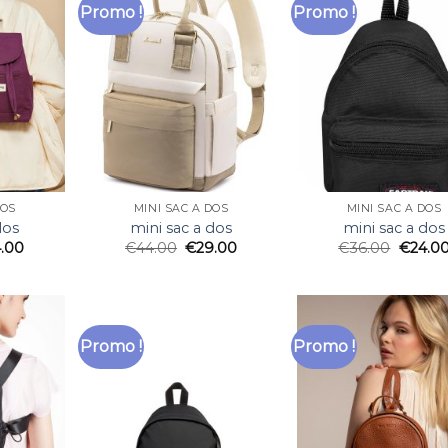
Promo !
Promo !
DOS
MINI SAC A DOS
MINI SAC A DOS
dos
mini sac a dos
mini sac a dos
.00
€
44.00
€
29.00
€
36.00
€
24.0
Promo !
Promo !