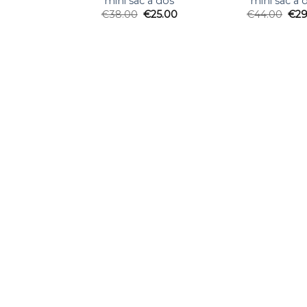
mini sac a dos
mini sac a 
€
38.00
€
25.00
€
44.00
€
29