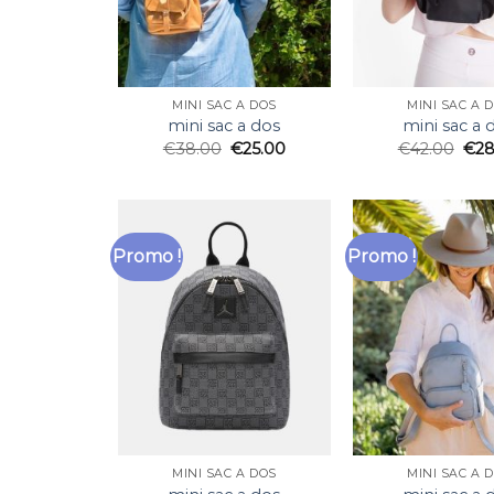
MINI SAC A DOS
MINI SAC A 
mini sac a dos
mini sac a 
€
38.00
€
25.00
€
42.00
€
28
Promo !
Promo !
MINI SAC A DOS
MINI SAC A 