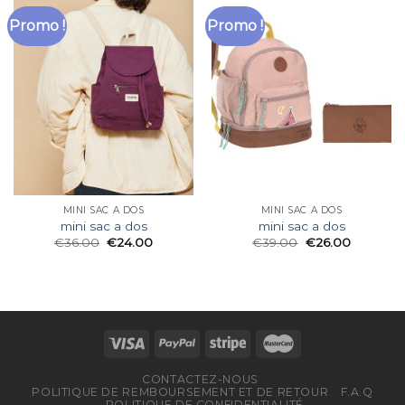
Promo !
Promo !
MINI SAC A DOS
MINI SAC A DOS
mini sac a dos
mini sac a dos
€
36.00
€
24.00
€
39.00
€
26.00
CONTACTEZ-NOUS
POLITIQUE DE REMBOURSEMENT ET DE RETOUR
F.A.Q
POLITIQUE DE CONFIDENTIALITÉ