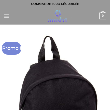
Skip
COMMANDE 100% SÉCURISÉE
to
content
0
Promo !