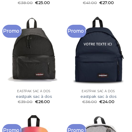
€
38.00
€
25.00
€
41.00
€
27.00
Promo !
Promo !
EASTPAK SAC À DOS
EASTPAK SAC À DOS
eastpak sac à dos
eastpak sac à dos
€
39.00
€
26.00
€
36.00
€
24.00
Promo !
Promo !