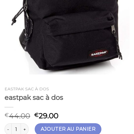
EASTPAK SAC À DOS
eastpak sac à dos
44.00
29.00
€
€
quantité de eastpak sac à dos
AJOUTER AU PANIER