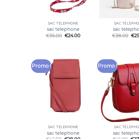
SAC TELEPHONE
SAC TELEPH
sac telephone
sac teleph
€
36.00
€
24.00
€
38.00
€
2
Promo !
Promo !
SAC TELEPHONE
SAC TELEPH
sac telephone
sac teleph