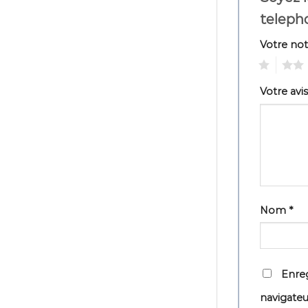
teleph
Votre no
1
2
Votre avi
Nom
*
Enreg
navigate