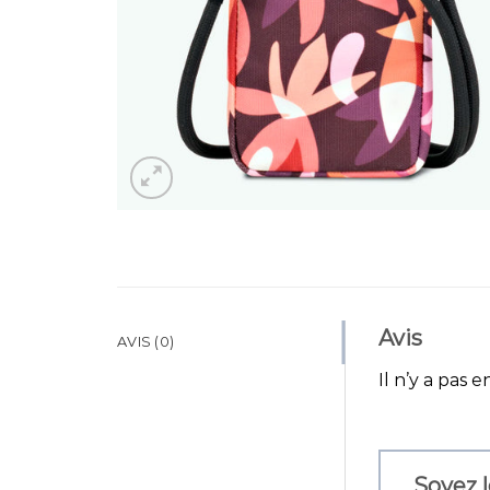
Avis
AVIS (0)
Il n’y a pas e
Soyez l