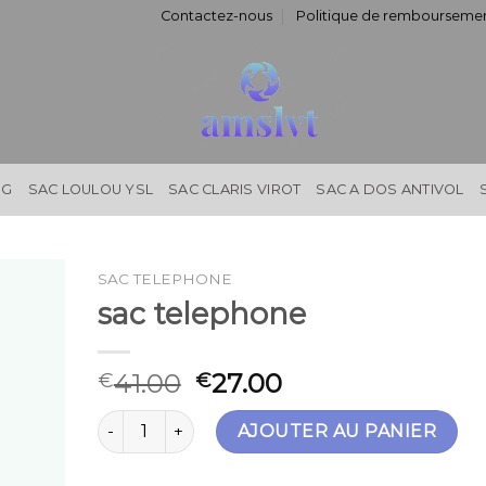
Contactez-nous
Politique de remboursemen
NG
SAC LOULOU YSL
SAC CLARIS VIROT
SAC A DOS ANTIVOL
SAC TELEPHONE
sac telephone
41.00
27.00
€
€
quantité de sac telephone
AJOUTER AU PANIER