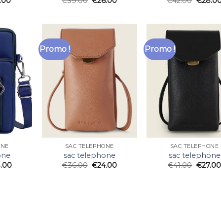
.00
€
39.00
€
26.00
€
42.00
€
28.0
Promo !
Promo !
ONE
SAC TELEPHONE
SAC TELEPHONE
one
sac telephone
sac telephone
.00
€
36.00
€
24.00
€
41.00
€
27.00