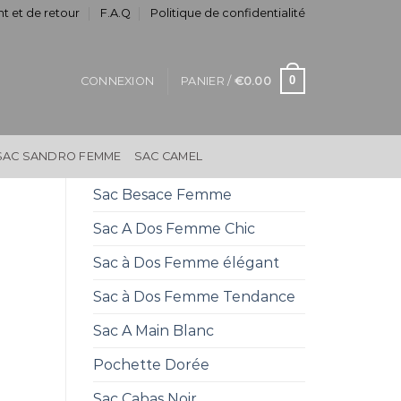
t et de retour
F.A.Q
Politique de confidentialité
0
CONNEXION
PANIER /
€
0.00
SAC SANDRO FEMME
SAC CAMEL
Sac Besace Femme
Sac A Dos Femme Chic
Sac à Dos Femme élégant
Sac à Dos Femme Tendance
Sac A Main Blanc
Pochette Dorée
Sac Cabas Noir