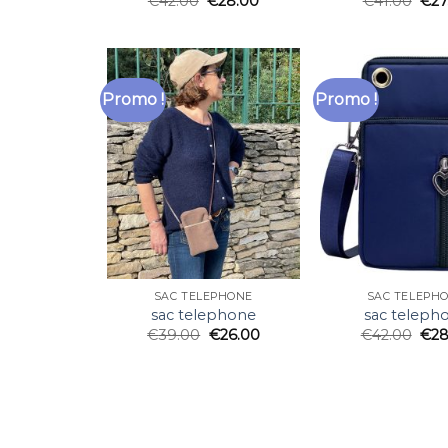
€
42.00
€
28.00
€
41.00
€
27
Promo !
Promo !
SAC TELEPHONE
SAC TELEPH
sac telephone
sac teleph
€
39.00
€
26.00
€
42.00
€
28