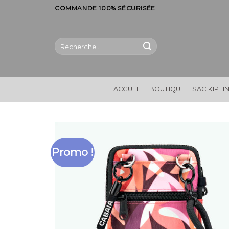
Skip
COMMANDE 100% SÉCURISÉE
to
content
Recherche
pour :
ACCUEIL
BOUTIQUE
SAC KIPLI
Promo !