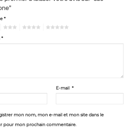
one”
te
*
3
4
5
s
*
E-mail
*
istrer mon nom, mon e-mail et mon site dans le
ur pour mon prochain commentaire.