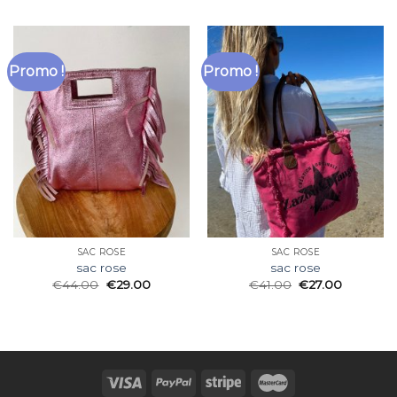
Promo !
Promo !
SAC ROSE
SAC ROSE
sac rose
sac rose
€
44.00
€
29.00
€
41.00
€
27.00