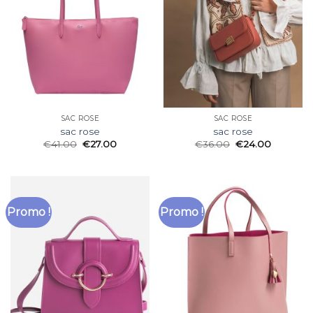
SAC ROSE
SAC ROSE
sac rose
sac rose
€
41.00
€
27.00
€
36.00
€
24.00
Promo !
Promo !