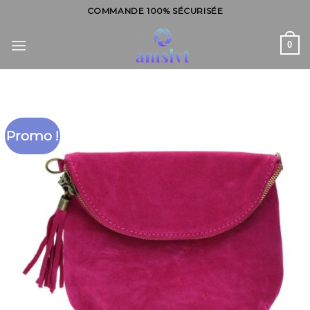
Skip
COMMANDE 100% SÉCURISÉE
to
content
0
Promo !