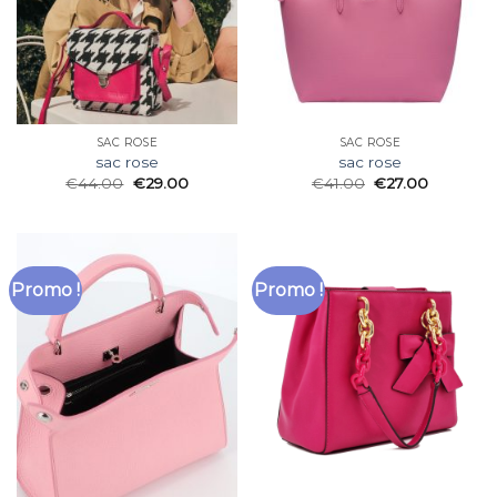
SAC ROSE
SAC ROSE
sac rose
sac rose
€
44.00
€
29.00
€
41.00
€
27.00
Promo !
Promo !