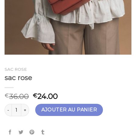
SAC ROSE
sac rose
36.00
24.00
€
€
quantité de sac rose
AJOUTER AU PANIER