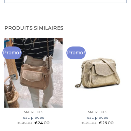
PRODUITS SIMILAIRES
Promo !
Promo !
SAC PIECES
SAC PIECES
sac pieces
sac pieces
€
36.00
€
24.00
€
39.00
€
26.00