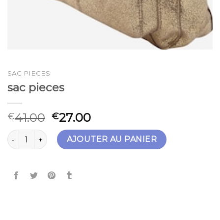
SAC PIECES
sac pieces
41.00
27.00
€
€
quantité de sac pieces
AJOUTER AU PANIER