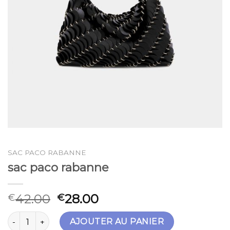
SAC PACO RABANNE
sac paco rabanne
42.00
28.00
€
€
quantité de sac paco rabanne
AJOUTER AU PANIER