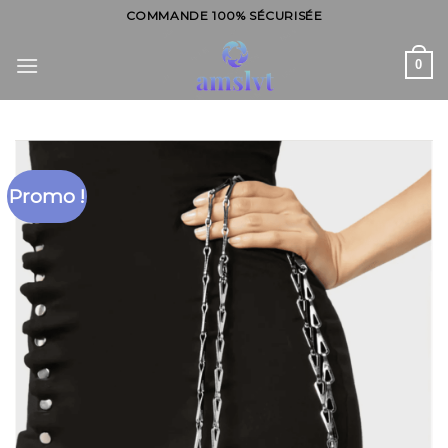
Skip
COMMANDE 100% SÉCURISÉE
to
content
0
Promo !