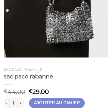
SAC PACO RABANNE
sac paco rabanne
44.00
29.00
€
€
quantité de sac paco rabanne
AJOUTER AU PANIER