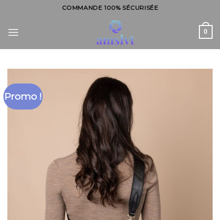
Skip
COMMANDE 100% SÉCURISÉE
to
content
0
Promo !