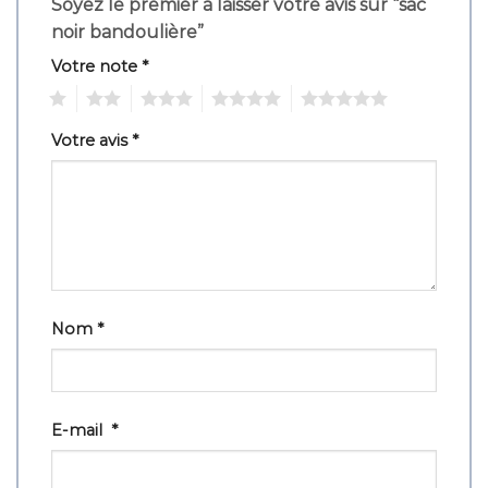
Soyez le premier à laisser votre avis sur “sac
noir bandoulière”
Votre note
*
1
2
3
4
5
Votre avis
*
Nom
*
E-mail
*