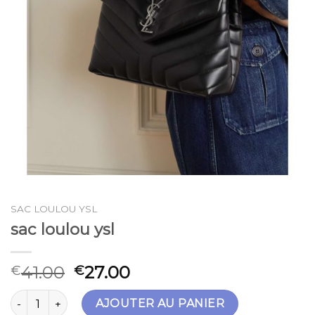
SAC LOULOU YSL
sac loulou ysl
41.00
27.00
€
€
quantité de sac loulou ysl
AJOUTER AU PANIER