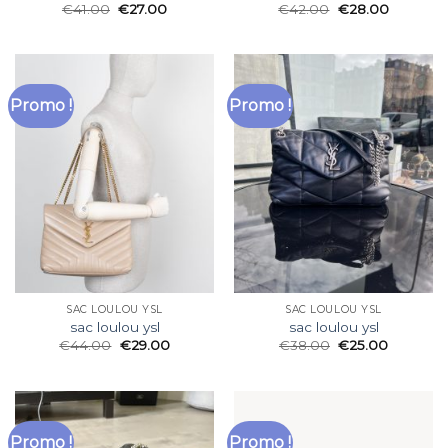
€
41.00
€
27.00
€
42.00
€
28.00
Promo !
Promo !
SAC LOULOU YSL
SAC LOULOU YSL
sac loulou ysl
sac loulou ysl
€
44.00
€
29.00
€
38.00
€
25.00
Promo !
Promo !