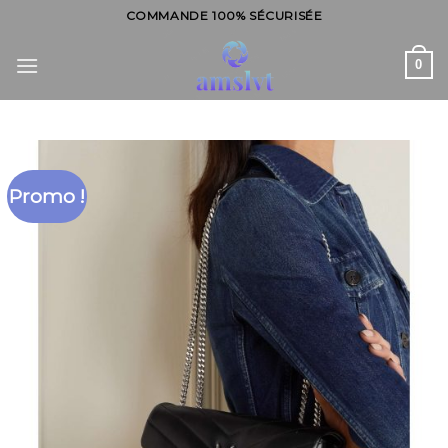
Skip
COMMANDE 100% SÉCURISÉE
to
content
0
Promo !