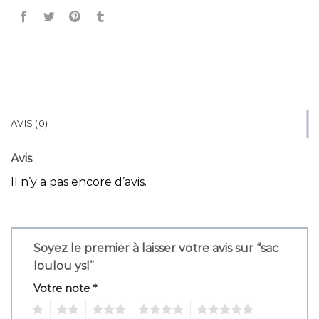
AVIS (0)
Avis
Il n’y a pas encore d’avis.
Soyez le premier à laisser votre avis sur “sac
loulou ysl”
Votre note
*
1
2
3
4
5