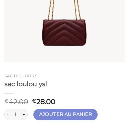
SAC LOULOU YSL
sac loulou ysl
42.00
28.00
€
€
quantité de sac loulou ysl
AJOUTER AU PANIER