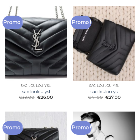
Promo !
Promo !
SAC LOULOU YSL
SAC LOULOU YSL
sac loulou ysl
sac loulou ysl
€
39.00
€
26.00
€
41.00
€
27.00
Promo !
Promo !