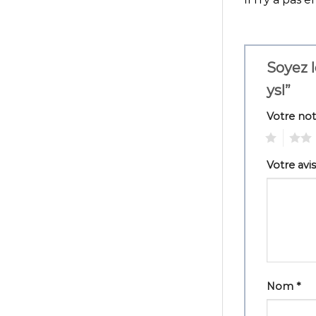
Soyez l
ysl”
Votre no
1
2
Votre avi
Nom
*