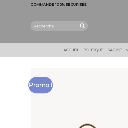
Skip
COMMANDE 100% SÉCURISÉE
to
content
Recherche
pour :
ACCUEIL
BOUTIQUE
SAC KIPLI
Promo !