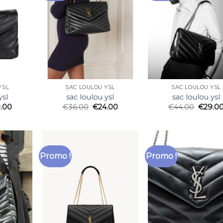
YSL
SAC LOULOU YSL
SAC LOULOU YSL
ysl
sac loulou ysl
sac loulou ysl
.00
€
36.00
€
24.00
€
44.00
€
29.0
Promo !
Promo !