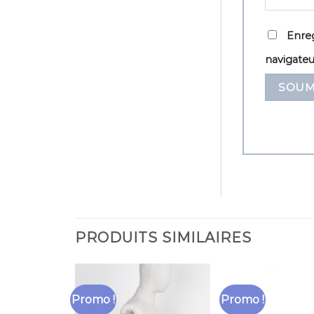
Enreg
navigate
PRODUITS SIMILAIRES
Promo !
Promo !