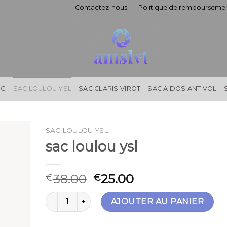
Contactez-nous
Politique de remboursemen
NG
SAC LOULOU YSL
SAC CLARIS VIROT
SAC A DOS ANTIVOL
SAC LOULOU YSL
sac loulou ysl
38.00
25.00
€
€
quantité de sac loulou ysl
AJOUTER AU PANIER