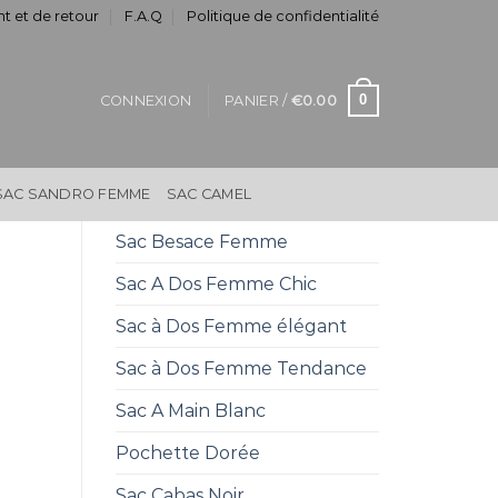
t et de retour
F.A.Q
Politique de confidentialité
0
CONNEXION
PANIER /
€
0.00
SAC SANDRO FEMME
SAC CAMEL
Sac Besace Femme
Sac A Dos Femme Chic
Sac à Dos Femme élégant
Sac à Dos Femme Tendance
Sac A Main Blanc
Pochette Dorée
Sac Cabas Noir