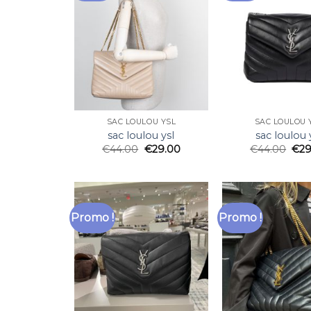
SAC LOULOU YSL
SAC LOULOU 
sac loulou ysl
sac loulou 
€
44.00
€
29.00
€
44.00
€
29
Promo !
Promo !