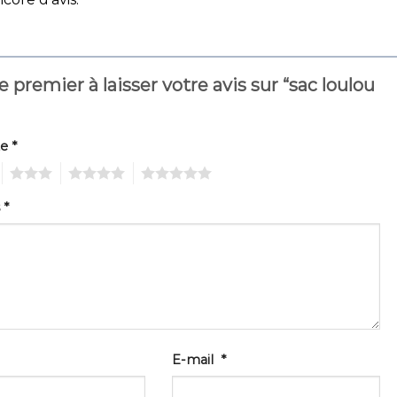
e premier à laisser votre avis sur “sac loulou
te
*
3
4
5
s
*
E-mail
*