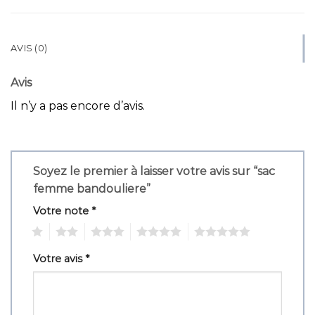
AVIS (0)
Avis
Il n’y a pas encore d’avis.
Soyez le premier à laisser votre avis sur “sac
femme bandouliere”
Votre note
*
1
2
3
4
5
Votre avis
*