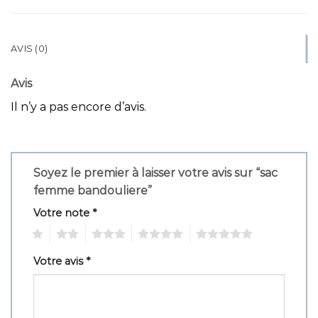
AVIS (0)
Avis
Il n’y a pas encore d’avis.
Soyez le premier à laisser votre avis sur “sac
femme bandouliere”
Votre note
*
1
2
3
4
5
Votre avis
*