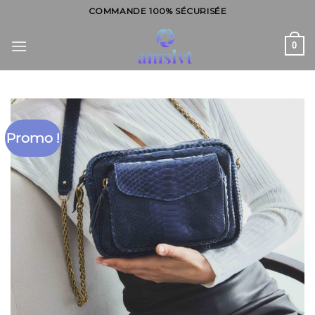
Skip
COMMANDE 100% SÉCURISÉE
to
content
0
Promo !