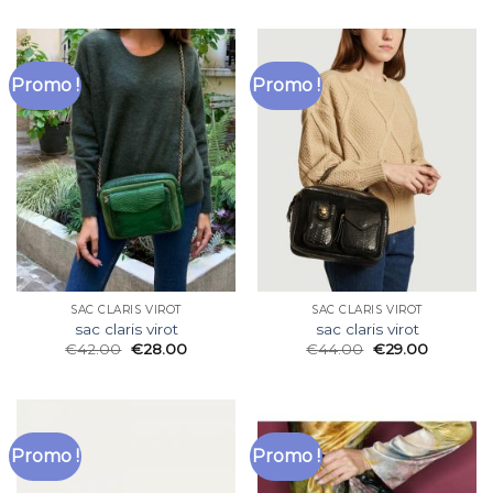
Promo !
Promo !
SAC CLARIS VIROT
SAC CLARIS VIROT
sac claris virot
sac claris virot
€
42.00
€
28.00
€
44.00
€
29.00
Promo !
Promo !