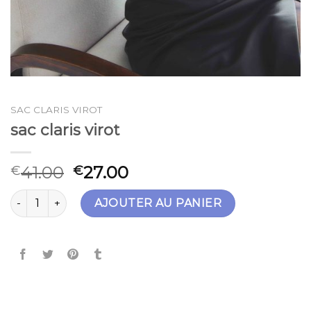
SAC CLARIS VIROT
sac claris virot
41.00
27.00
€
€
quantité de sac claris virot
AJOUTER AU PANIER