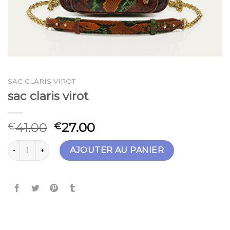
SAC CLARIS VIROT
sac claris virot
41.00
27.00
€
€
quantité de sac claris virot
AJOUTER AU PANIER