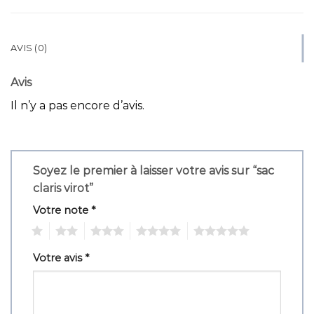
AVIS (0)
Avis
Il n’y a pas encore d’avis.
Soyez le premier à laisser votre avis sur “sac
claris virot”
Votre note
*
1
2
3
4
5
Votre avis
*