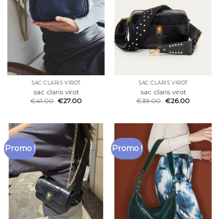
SAC CLARIS VIROT
SAC CLARIS VIROT
sac claris virot
sac claris virot
€
41.00
€
27.00
€
39.00
€
26.00
Promo !
Promo !