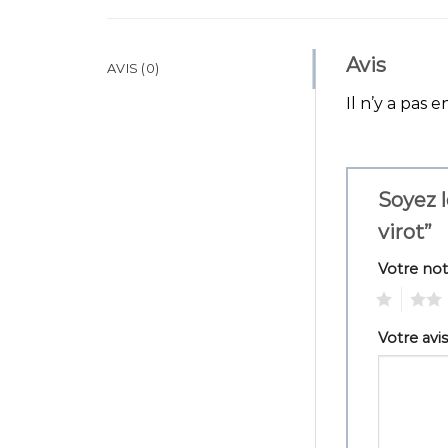
Avis
AVIS (0)
Il n’y a pas e
Soyez l
virot”
Votre no
1
2
Votre avi