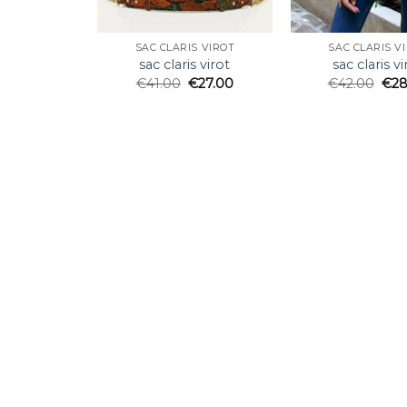
SAC CLARIS VIROT
SAC CLARIS V
sac claris virot
sac claris vi
€
41.00
€
27.00
€
42.00
€
28