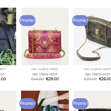
Promo !
Promo !
IROT
SAC CLARIS VIROT
SAC CLARIS VIRO
rot
sac claris virot
sac claris virot
.00
€
44.00
€
29.00
€
39.00
€
26.0
Promo !
Promo !