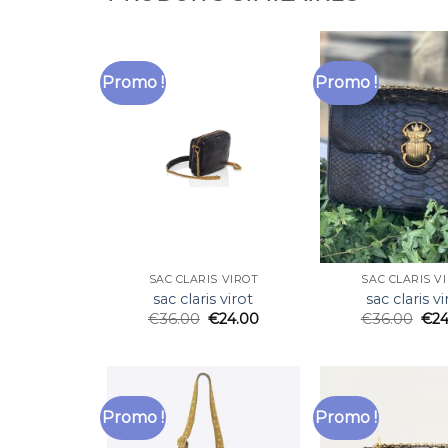
Promo !
Promo !
SAC CLARIS VIROT
SAC CLARIS V
sac claris virot
sac claris vi
€
36.00
€
24.00
€
36.00
€
24
Promo !
Promo !