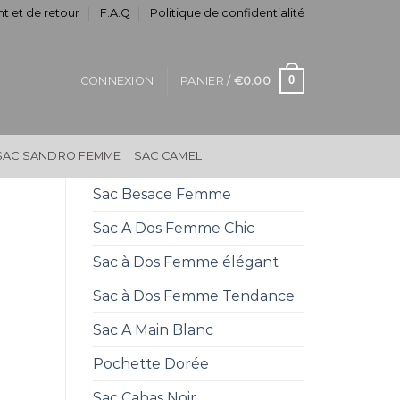
t et de retour
F.A.Q
Politique de confidentialité
0
CONNEXION
PANIER /
€
0.00
SAC SANDRO FEMME
SAC CAMEL
Sac Besace Femme
Sac A Dos Femme Chic
Sac à Dos Femme élégant
Sac à Dos Femme Tendance
Sac A Main Blanc
Pochette Dorée
Sac Cabas Noir