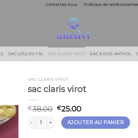
Contactez-nous
Politique de remboursemen
NG
SAC LOULOU YSL
SAC CLARIS VIROT
SAC A DOS ANTIVOL
SAC CLARIS VIROT
sac claris virot
38.00
25.00
€
€
quantité de sac claris virot
AJOUTER AU PANIER