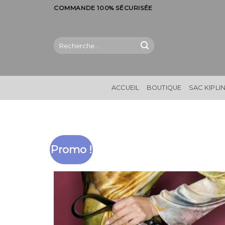
Skip
COMMANDE 100% SÉCURISÉE
to
content
Recherche
pour :
ACCUEIL
BOUTIQUE
SAC KIPLI
Promo !