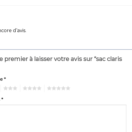
ncore d’avis.
e premier à laisser votre avis sur “sac claris
te
*
3
4
5
s
*