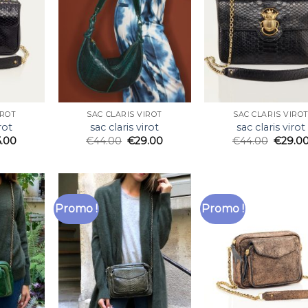
IROT
SAC CLARIS VIROT
SAC CLARIS VIRO
rot
sac claris virot
sac claris virot
5.00
€
44.00
€
29.00
€
44.00
€
29.0
Promo !
Promo !