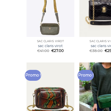
SAC CLARIS VIROT
SAC CLARIS V
sac claris virot
sac claris vi
€
41.00
€
27.00
€
38.00
€
2
Promo !
Promo !