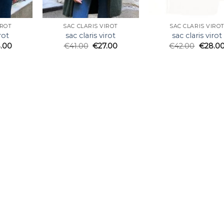
IROT
SAC CLARIS VIROT
SAC CLARIS VIRO
rot
sac claris virot
sac claris virot
.00
€
41.00
€
27.00
€
42.00
€
28.0