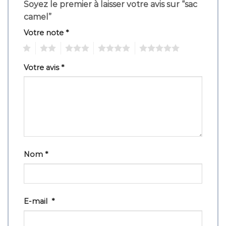
Soyez le premier à laisser votre avis sur “sac
camel”
Votre note
*
1
2
3
4
5
Votre avis
*
Nom
*
E-mail
*