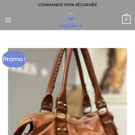
Skip
COMMANDE 100% SÉCURISÉE
to
content
0
Promo !