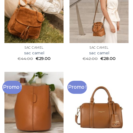
SAC CAMEL
SAC CAMEL
sac camel
sac camel
€
44.00
€
29.00
€
42.00
€
28.00
Promo !
Promo !