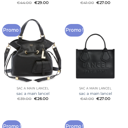
€
44.00
€
29.00
€
41.00
€
27.00
Promo !
Promo !
SAC A MAIN LANCEL
SAC A MAIN LANCEL
sac a main lancel
sac a main lancel
€
39.00
€
26.00
€
41.00
€
27.00
Promo !
Promo !