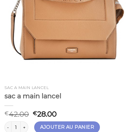
SAC A MAIN LANCEL
sac a main lancel
42.00
28.00
€
€
quantité de sac a main lancel
AJOUTER AU PANIER